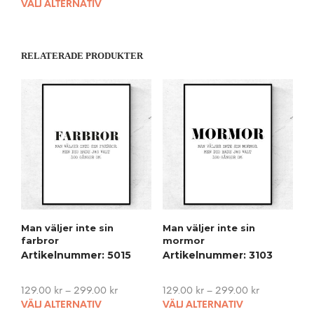
This
VÄLJ ALTERNATIV
product
has
multiple
RELATERADE PRODUKTER
variants.
The
options
may
be
chosen
on
the
product
page
Man väljer inte sin
Man väljer inte sin
farbror
mormor
Artikelnummer: 5015
Artikelnummer: 3103
129.00
kr
–
299.00
kr
129.00
kr
–
299.00
kr
This
This
VÄLJ ALTERNATIV
VÄLJ ALTERNATIV