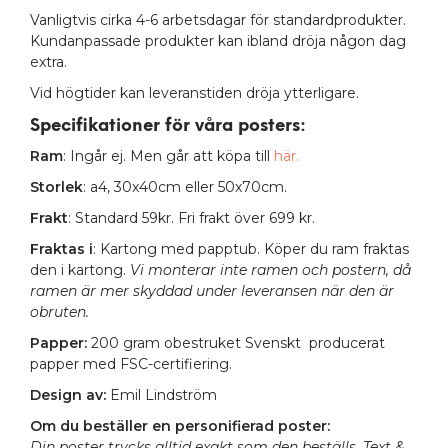
Vanligtvis cirka 4-6 arbetsdagar för standardprodukter.
Kundanpassade produkter kan ibland dröja någon dag
extra.
Vid högtider kan leveranstiden dröja ytterligare.
Specifikationer för våra posters
:
Ram
: Ingår ej. Men går att köpa till
här.
Storlek
: a4, 30x40cm eller 50x70cm.
Frakt
: Standard 59kr. Fri frakt över 699 kr.
Fraktas i
: Kartong med papptub. Köper du ram fraktas
den i kartong.
Vi monterar inte ramen och postern, då
ramen är mer skyddad under leveransen när den är
obruten.
Papper:
200 gram obestruket Svenskt producerat
papper med FSC-certifiering.
Design av:
Emil Lindström
Om du beställer en personifierad poster:
Din poster trycks alltid exakt som den beställs. Text &