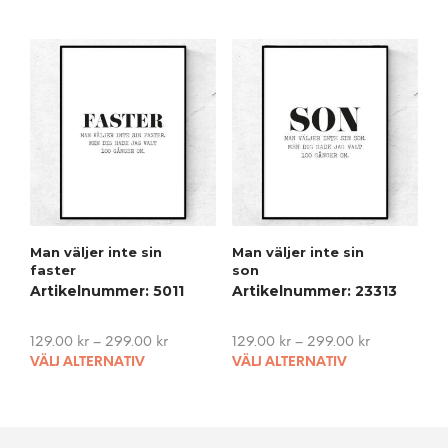
product
pro
has
has
multiple
mult
variants.
vari
The
The
options
opti
may
may
be
be
chosen
cho
on
on
the
the
product
pro
Man väljer inte sin
Man väljer inte sin
page
pag
faster
son
Artikelnummer: 5011
Artikelnummer: 23313
129.00
kr
–
299.00
kr
129.00
kr
–
299.00
kr
This
This
VÄLJ ALTERNATIV
VÄLJ ALTERNATIV
product
pro
has
has
multiple
mult
variants.
vari