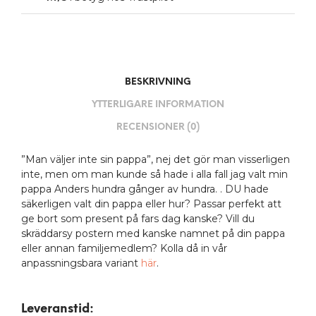
BESKRIVNING
YTTERLIGARE INFORMATION
RECENSIONER (0)
”Man väljer inte sin pappa”, nej det gör man visserligen
inte, men om man kunde så hade i alla fall jag valt min
pappa Anders hundra gånger av hundra. . DU hade
säkerligen valt din pappa eller hur? Passar perfekt att
ge bort som present på fars dag kanske? Vill du
skräddarsy postern med kanske namnet på din pappa
eller annan familjemedlem? Kolla då in vår
anpassningsbara variant
här
.
Leveranstid: