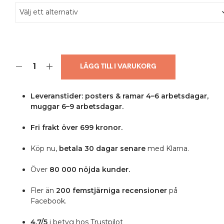
LÄGG TILL I VARUKORG
Leveranstider: posters & ramar 4–6 arbetsdagar,
muggar 6–9 arbetsdagar.
Fri frakt över 699 kronor.
Köp nu,
betala 30 dagar senare
med Klarna.
Över
80 000 nöjda kunder.
Fler än
200 femstjärniga
recensioner
på
Facebook.
4.7/5
i betyg hos Trustpilot