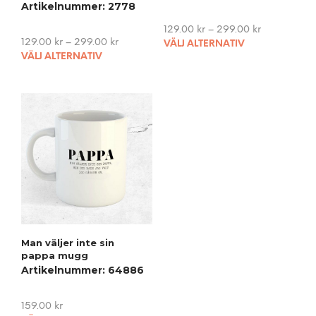
Artikelnummer: 2778
129.00
kr
–
299.00
kr
This
129.00
kr
–
299.00
kr
VÄLJ ALTERNATIV
This
pro
VÄLJ ALTERNATIV
product
has
has
mult
multiple
vari
variants.
The
The
opti
options
may
may
be
be
cho
chosen
on
on
the
the
pro
product
pag
Man väljer inte sin
page
pappa mugg
Artikelnummer: 64886
159.00
kr