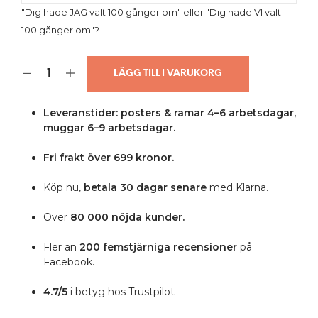
"Dig hade JAG valt 100 gånger om" eller "Dig hade VI valt
100 gånger om"?
LÄGG TILL I VARUKORG
Leveranstider: posters & ramar 4–6 arbetsdagar,
muggar 6–9 arbetsdagar.
Fri frakt över 699 kronor.
Köp nu,
betala 30 dagar senare
med Klarna.
Över
80 000 nöjda kunder.
Fler än
200 femstjärniga
recensioner
på
Facebook.
4.7/5
i betyg hos Trustpilot