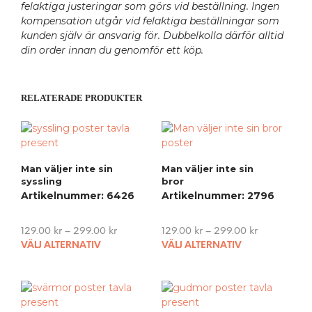
felaktiga justeringar som görs vid beställning. Ingen
kompensation utgår vid felaktiga beställningar som
kunden själv är ansvarig för. Dubbelkolla därför alltid
din order innan du genomför ett köp.
RELATERADE PRODUKTER
Man väljer inte sin
Man väljer inte sin
syssling
bror
Artikelnummer: 6426
Artikelnummer: 2796
129.00
kr
–
299.00
kr
129.00
kr
–
299.00
kr
This
This
VÄLJ ALTERNATIV
VÄLJ ALTERNATIV
product
pro
has
has
multiple
mult
variants.
vari