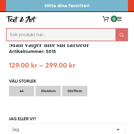
Hitta dina favoriter!
0
Man väljer inte sin farbror
Artikelnummer: 5015
129.00
kr
–
299.00
kr
VÄLJ STORLEK
a4
30x40cm
50x70cm
JAG ELLER VI?
*