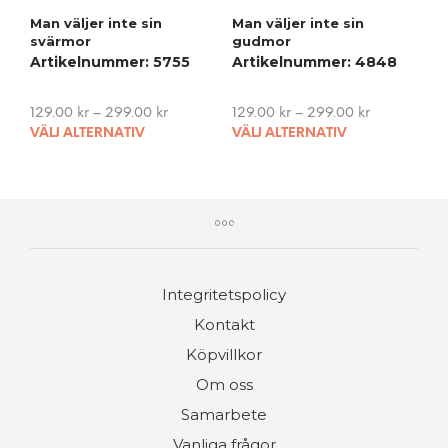
The
The
Man väljer inte sin
Man väljer inte sin
options
opti
svärmor
gudmor
may
may
Artikelnummer: 5755
Artikelnummer: 4848
be
be
chosen
cho
on
on
129.00
kr
–
299.00
kr
129.00
kr
–
299.00
kr
This
This
the
the
VÄLJ ALTERNATIV
VÄLJ ALTERNATIV
product
pro
product
pro
has
has
page
pag
multiple
mult
variants.
vari
The
The
options
opti
may
may
Integritetspolicy
be
be
chosen
cho
Kontakt
on
on
Köpvillkor
the
the
product
pro
Om oss
page
pag
Samarbete
Vanliga frågor