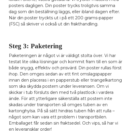
posters dagligen. Din poster trycks troligtvis samma
dag som din beställning läggs, eller ibland dagen efter.
När din poster tryckts ut i på ett 200 grams-papper
(FSC) så skriver vi också ut din frakthandling.
Steg 3: Paketering
Paketeringen är något vi är väldigt stolta över. Vi har
testat lite olika lösningar och kommit fram till en som är
både snygg, effektiv och prisvärd. Din poster rullas först
ihop. Den omges sedan av ett fint omslagspapper
innan den placeras i en papperstub eller triangelkartong
som ska skydda postern under leveransen. Om vi
skickar i tub försluts den med två plastlock i vardera
ände. För att ytterligare säkerställa att postern inte
skadas under transporten så omges tuben av en
kartonghylsa. På så sätt hindras tuben från att rulla –
något som kan vara ett problem i transportbilen.
Emballaget får sedan sin fraktsedel. Och vips, så har vi
en leveransklar order!