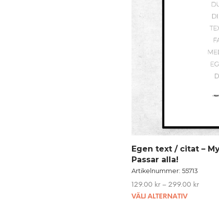
Egen text / citat – 
Passar alla!
Artikelnummer: 55713
129.00
kr
–
299.00
kr
This
VÄLJ ALTERNATIV
produc