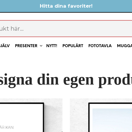
Hitta dina favoriter!
SJÄLV
PRESENTER
NYTT!
POPULÄRT
FOTOTAVLA
MUGG
signa din egen prod