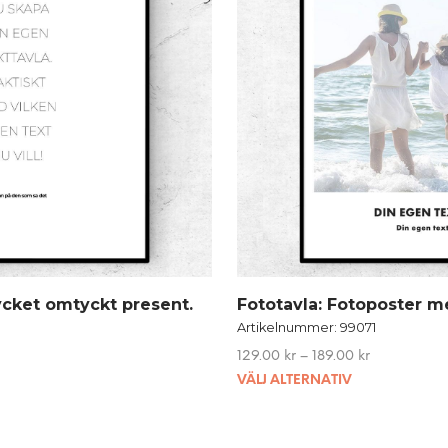
Mycket omtyckt present.
Fototavla: Fotoposter m
Artikelnummer: 99071
129.00
kr
–
189.00
kr
This
VÄLJ ALTERNATIV
product
t
has