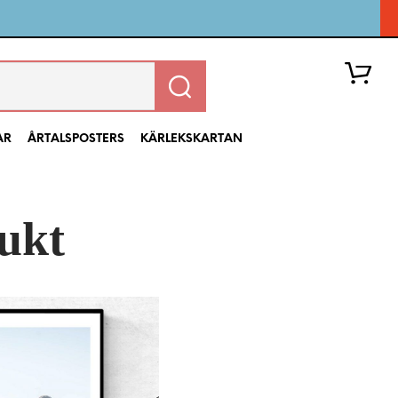
AR
ÅRTALSPOSTERS
KÄRLEKSKARTAN
ukt
I
N
G
A
P
R
O
D