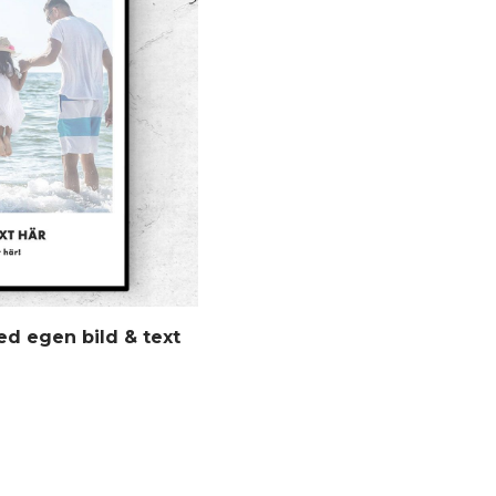
U
K
T
E
R
I
V
A
R
U
K
O
R
G
E
N
ed egen bild & text
.