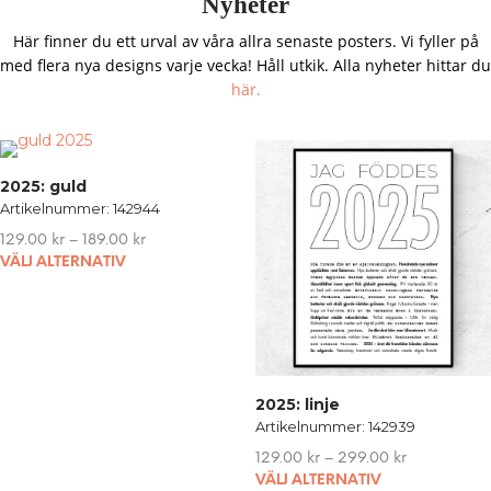
Nyheter
Här finner du ett urval av våra allra senaste posters. Vi fyller på
med flera nya designs varje vecka! Håll utkik. Alla nyheter hittar du
här.
2025: guld
Artikelnummer: 142944
129.00
kr
–
189.00
kr
This
VÄLJ ALTERNATIV
product
has
multiple
variants.
The
options
2025: linje
may
Artikelnummer: 142939
be
129.00
kr
–
299.00
kr
chosen
VÄLJ ALTERNATIV
on