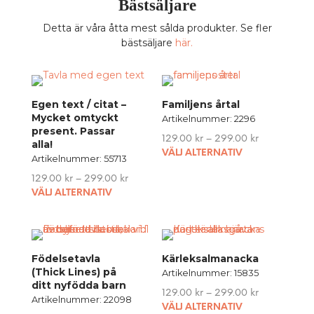
Bästsäljare
Detta är våra åtta mest sålda produkter. Se fler
bästsäljare
här.
Egen text / citat –
Familjens årtal
Mycket omtyckt
Artikelnummer: 2296
present. Passar
129.00
kr
–
299.00
kr
alla!
This
VÄLJ ALTERNATIV
Artikelnummer: 55713
produ
129.00
kr
–
299.00
kr
has
This
VÄLJ ALTERNATIV
multip
product
variant
has
The
multiple
option
variants.
may
Födelsetavla
Kärleksalmanacka
The
be
(Thick Lines) på
Artikelnummer: 15835
options
chose
ditt nyfödda barn
129.00
kr
–
299.00
kr
may
on
Artikelnummer: 22098
This
VÄLJ ALTERNATIV
be
the