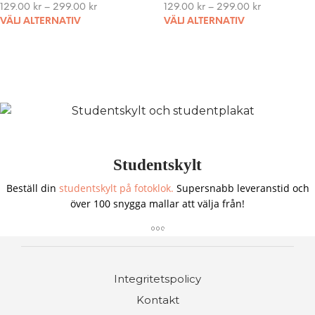
129.00
kr
–
299.00
kr
129.00
kr
–
299.00
kr
may
This
VÄLJ ALTERNATIV
VÄLJ ALTERNATIV
be
product
chosen
has
on
multiple
the
variants.
product
The
page
options
may
be
chosen
Studentskylt
on
the
Beställ din
studentskylt på fotoklok.
Supersnabb leveranstid och
product
över 100 snygga mallar att välja från!
page
Integritetspolicy
Kontakt