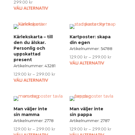
produ
299.00
kr
chosen
produ
This
has
VÄLJ ALTERNATIV
on
page
product
multip
the
has
variant
product
multiple
The
page
variants.
option
Kärlekskarta – till
Kartposter: skapa
The
may
den du älskar.
din egen
options
be
Personlig och
Artikelnummer: 54788
may
chose
uppskattad
129.00
kr
–
299.00
kr
be
present
on
This
VÄLJ ALTERNATIV
chosen
the
Artikelnummer: 43281
produ
on
produ
129.00
kr
–
299.00
kr
has
the
page
This
VÄLJ ALTERNATIV
multip
product
product
variant
page
has
The
multiple
option
variants.
may
Man väljer inte
Man väljer inte
The
be
sin mamma
sin pappa
options
chose
Artikelnummer: 2778
Artikelnummer: 2787
may
on
129.00
kr
–
299.00
kr
129.00
kr
–
299.00
kr
be
the
This
This