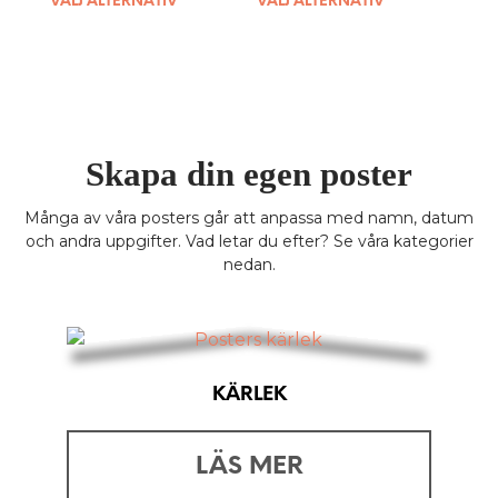
VÄLJ ALTERNATIV
VÄLJ ALTERNATIV
chosen
produ
product
produ
on
page
has
has
the
multiple
multip
product
variants.
variant
page
The
The
options
option
may
may
Skapa din egen poster
be
be
chosen
chose
Många av våra posters går att anpassa med namn, datum
on
on
och andra uppgifter. Vad letar du efter? Se våra kategorier
the
the
nedan.
product
produ
page
page
KÄRLEK
LÄS MER