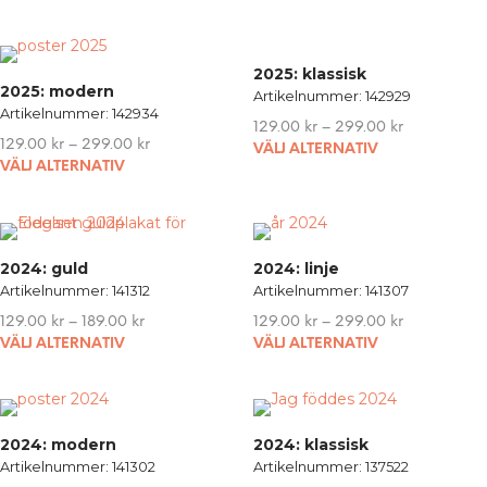
the
product
page
2025: klassisk
2025: modern
Artikelnummer: 142929
Artikelnummer: 142934
129.00
kr
–
299.00
kr
129.00
kr
–
299.00
kr
VÄLJ ALTERNATIV
This
VÄLJ ALTERNATIV
product
has
multiple
variants.
2024: guld
2024: linje
The
Artikelnummer: 141312
Artikelnummer: 141307
options
129.00
kr
–
189.00
kr
129.00
kr
–
299.00
kr
may
This
VÄLJ ALTERNATIV
VÄLJ ALTERNATIV
be
product
chosen
has
on
multiple
the
variants.
product
2024: modern
2024: klassisk
The
page
Artikelnummer: 141302
Artikelnummer: 137522
options