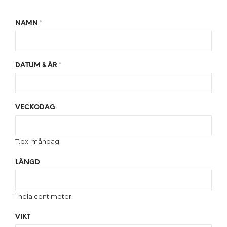
NAMN
*
DATUM & ÅR
*
VECKODAG
T.ex. måndag
LÄNGD
I hela centimeter
VIKT