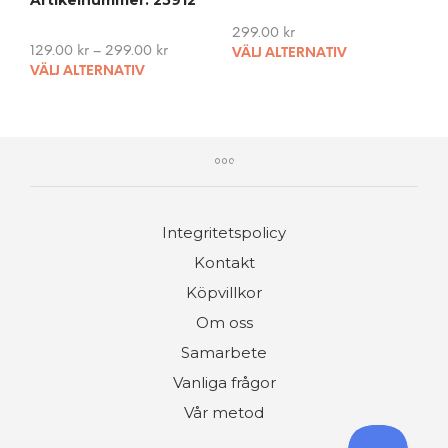
Artikelnummer: 25912
299.00
kr
This
129.00
kr
–
299.00
kr
VÄLJ ALTERNATIV
This
pro
VÄLJ ALTERNATIV
product
has
has
mult
multiple
vari
variants.
The
The
opti
options
may
may
be
Integritetspolicy
be
cho
chosen
on
Kontakt
on
the
Köpvillkor
the
pro
product
Om oss
pag
page
Samarbete
Vanliga frågor
Vår metod