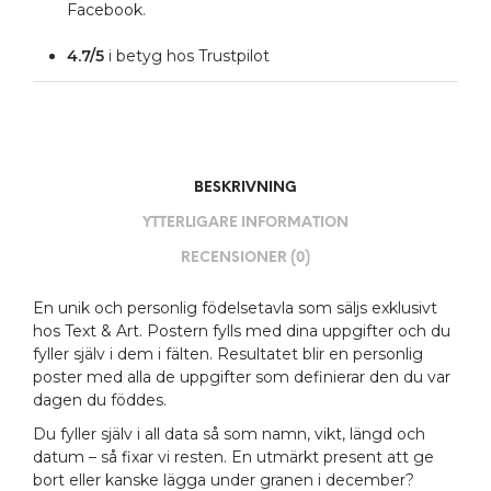
Facebook.
4.7/5
i betyg hos Trustpilot
BESKRIVNING
YTTERLIGARE INFORMATION
RECENSIONER (0)
En unik och personlig födelsetavla som säljs exklusivt
hos Text & Art. Postern fylls med dina uppgifter och du
fyller själv i dem i fälten. Resultatet blir en personlig
poster med alla de uppgifter som definierar den du var
dagen du föddes.
Du fyller själv i all data så som namn, vikt, längd och
datum – så fixar vi resten. En utmärkt present att ge
bort eller kanske lägga under granen i december?