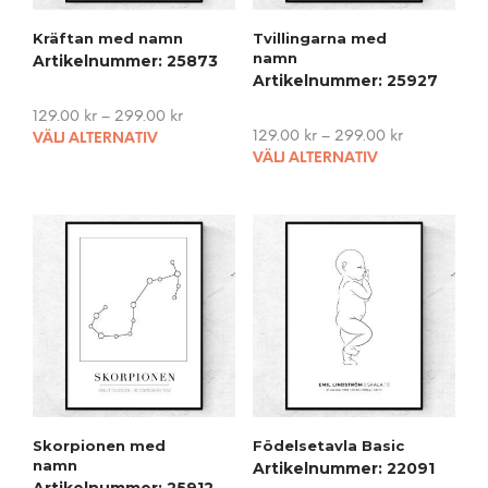
Kräftan med namn
Tvillingarna med
namn
Artikelnummer: 25873
Artikelnummer: 25927
129.00
kr
–
299.00
kr
This
129.00
kr
–
299.00
kr
VÄLJ ALTERNATIV
This
product
VÄLJ ALTERNATIV
pro
has
has
multiple
mult
variants.
vari
The
The
options
opti
may
may
be
be
chosen
cho
on
on
the
the
product
pro
page
Skorpionen med
Födelsetavla Basic
pag
namn
Artikelnummer: 22091