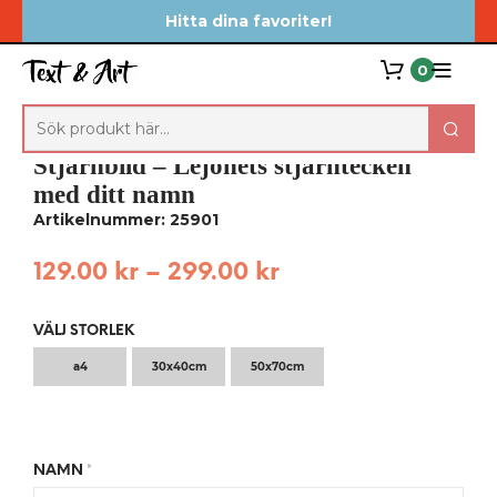
Hitta dina favoriter!
0
Stjärnbild – Lejonets stjärntecken
med ditt namn
Artikelnummer: 25901
129.00
kr
–
299.00
kr
VÄLJ STORLEK
a4
30x40cm
50x70cm
NAMN
*