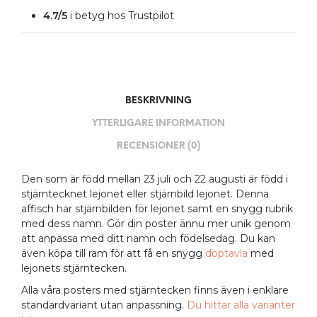
4.7/5
i betyg hos Trustpilot
BESKRIVNING
YTTERLIGARE INFORMATION
RECENSIONER (0)
Den som är född mellan 23 juli och 22 augusti är född i
stjärntecknet lejonet eller stjärnbild lejonet. Denna
affisch har stjärnbilden för lejonet samt en snygg rubrik
med dess namn. Gör din poster ännu mer unik genom
att anpassa med ditt namn och födelsedag. Du kan
även köpa till ram för att få en snygg
doptavla
med
lejonets stjärntecken.
Alla våra posters med stjärntecken finns även i enklare
standardvariant utan anpassning.
Du hittar alla varianter