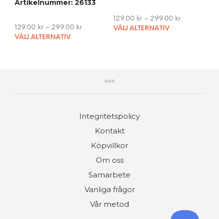
Artikelnummer: 26133
be
cho
129.00
kr
–
299.00
kr
on
This
129.00
kr
–
299.00
kr
VÄLJ ALTERNATIV
This
the
pro
VÄLJ ALTERNATIV
product
pro
has
has
pag
mult
multiple
vari
variants.
The
The
opti
options
may
may
be
Integritetspolicy
be
cho
chosen
on
Kontakt
on
the
Köpvillkor
the
pro
product
Om oss
pag
page
Samarbete
Vanliga frågor
Vår metod