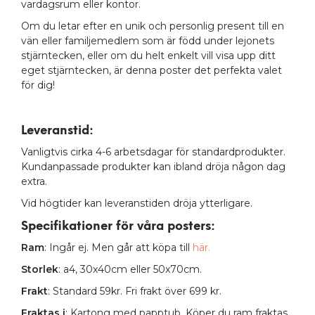
vardagsrum eller kontor.
Om du letar efter en unik och personlig present till en
vän eller familjemedlem som är född under lejonets
stjärntecken, eller om du helt enkelt vill visa upp ditt
eget stjärntecken, är denna poster det perfekta valet
för dig!
Leveranstid:
Vanligtvis cirka 4-6 arbetsdagar för standardprodukter.
Kundanpassade produkter kan ibland dröja någon dag
extra.
Vid högtider kan leveranstiden dröja ytterligare.
Specifikationer för våra posters
:
Ram
: Ingår ej. Men går att köpa till
här.
Storlek
: a4, 30x40cm eller 50x70cm.
Frakt
: Standard 59kr. Fri frakt över 699 kr.
Fraktas i
: Kartong med papptub. Köper du ram fraktas