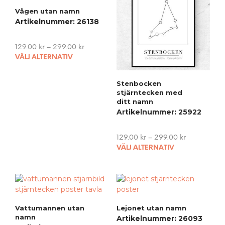
Vågen utan namn
Artikelnummer: 26138
129.00
kr
–
299.00
kr
This
VÄLJ ALTERNATIV
product
has
Stenbocken
multiple
stjärntecken med
variants.
ditt namn
The
Artikelnummer: 25922
options
may
129.00
kr
–
299.00
kr
be
This
VÄLJ ALTERNATIV
chosen
pro
on
has
the
mult
product
vari
page
The
Vattumannen utan
Lejonet utan namn
opti
namn
Artikelnummer: 26093
may