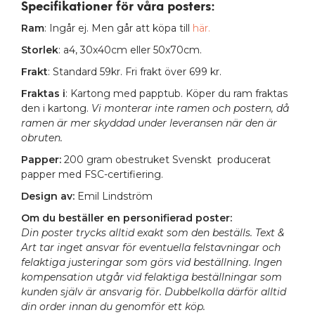
Specifikationer för våra posters
:
Ram
: Ingår ej. Men går att köpa till
här.
Storlek
: a4, 30x40cm eller 50x70cm.
Frakt
: Standard 59kr. Fri frakt över 699 kr.
Fraktas i
: Kartong med papptub. Köper du ram fraktas
den i kartong.
Vi monterar inte ramen och postern, då
ramen är mer skyddad under leveransen när den är
obruten.
Papper:
200 gram obestruket Svenskt producerat
papper med FSC-certifiering.
Design av:
Emil Lindström
Om du beställer en personifierad poster:
Din poster trycks alltid exakt som den beställs. Text &
Art tar inget ansvar för eventuella felstavningar och
felaktiga justeringar som görs vid beställning. Ingen
kompensation utgår vid felaktiga beställningar som
kunden själv är ansvarig för. Dubbelkolla därför alltid
din order innan du genomför ett köp.