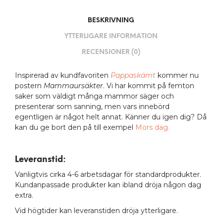
BESKRIVNING
YTTERLIGARE INFORMATION
RECENSIONER (0)
Inspirerad av kundfavoriten
Pappaskämt
kommer nu
postern
Mammaursäkter
. Vi har kommit på femton
saker som väldigt många mammor säger och
presenterar som sanning, men vars innebörd
egentligen är något helt annat. Känner du igen dig? Då
kan du ge bort den på till exempel
Mors dag.
Leveranstid:
Vanligtvis cirka 4-6 arbetsdagar för standardprodukter.
Kundanpassade produkter kan ibland dröja någon dag
extra.
Vid högtider kan leveranstiden dröja ytterligare.