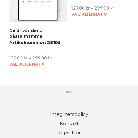
be
chosen
129.00
kr
–
299.00
kr
on
This
VÄLJ ALTERNATIV
the
pro
product
has
Du är världens
page
mult
bästa mamma
vari
Artikelnummer: 28105
The
opti
129.00
kr
–
299.00
kr
may
This
VÄLJ ALTERNATIV
be
product
cho
has
on
multiple
the
variants.
pro
The
pag
options
may
Integritetspolicy
be
chosen
Kontakt
on
Köpvillkor
the