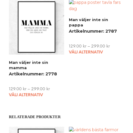
multiple
mult
variants.
vari
The
The
Man väljer inte sin
options
opti
pappa
may
may
Artikelnummer: 2787
be
be
chosen
cho
on
on
129.00
kr
–
299.00
kr
This
the
the
VÄLJ ALTERNATIV
pro
product
pro
Man väljer inte sin
has
page
pag
mamma
mult
Artikelnummer: 2778
vari
The
opti
129.00
kr
–
299.00
kr
This
may
VÄLJ ALTERNATIV
product
be
has
cho
multiple
on
RELATERADE PRODUKTER
variants.
the
The
pro
options
pag