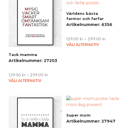
may
be
Världens bästa
chosen
farmor och farfar
on
Artikelnummer: 6356
the
product
129.00
kr
–
299.00
kr
page
This
VÄLJ ALTERNATIV
pro
Tack mamma
has
Artikelnummer: 27203
mult
vari
The
129.00
kr
–
299.00
kr
opti
This
VÄLJ ALTERNATIV
may
product
be
has
cho
multiple
on
variants.
the
The
Super mom
pro
options
Artikelnummer: 27947
pag
may