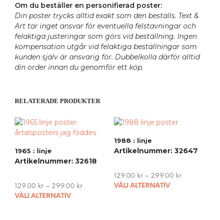
Om du beställer en personifierad poster:
Din poster trycks alltid exakt som den beställs. Text &
Art tar inget ansvar för eventuella felstavningar och
felaktiga justeringar som görs vid beställning. Ingen
kompensation utgår vid felaktiga beställningar som
kunden själv är ansvarig för. Dubbelkolla därför alltid
din order innan du genomför ett köp.
RELATERADE PRODUKTER
1988 : linje
Artikelnummer: 32647
1965 : linje
Artikelnummer: 32618
129.00
kr
–
299.00
kr
This
129.00
kr
–
299.00
kr
VÄLJ ALTERNATIV
This
pro
VÄLJ ALTERNATIV
product
has
has
mult