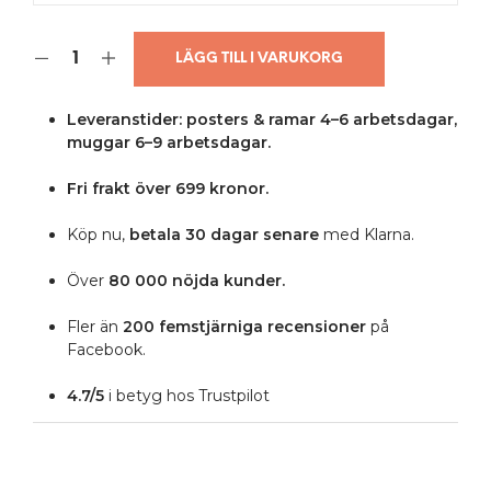
LÄGG TILL I VARUKORG
Leveranstider: posters & ramar 4–6 arbetsdagar,
muggar 6–9 arbetsdagar.
Fri frakt över 699 kronor.
Köp nu,
betala 30 dagar senare
med Klarna.
Över
80 000 nöjda kunder.
Fler än
200 femstjärniga
recensioner
på
Facebook.
4.7/5
i betyg hos Trustpilot