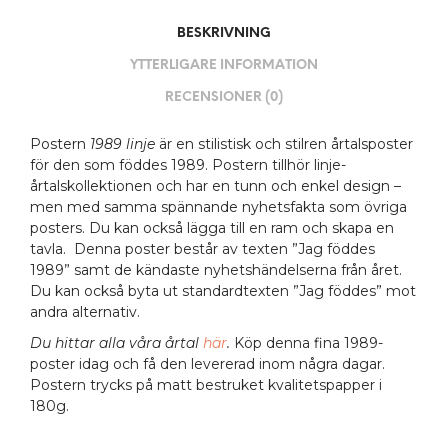
BESKRIVNING
YTTERLIGARE INFORMATION
RECENSIONER (0)
Postern
1989 linje
är en stilistisk och stilren årtalsposter
för den som föddes 1989. Postern tillhör linje-
årtalskollektionen och har en tunn och enkel design –
men med samma spännande nyhetsfakta som övriga
posters. Du kan också lägga till en ram och skapa en
tavla. Denna poster består av texten ”Jag föddes
1989” samt de kändaste nyhetshändelserna från året.
Du kan också byta ut standardtexten ”Jag föddes” mot
andra alternativ.
Du hittar alla våra årtal
här
.
Köp denna fina 1989-
poster idag och få den levererad inom några dagar.
Postern trycks på matt bestruket kvalitetspapper i
180g.