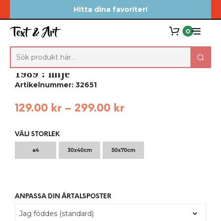
Hitta dina favoriter!
0
1989 : linje
Artikelnummer: 32651
129.00
kr
–
299.00
kr
VÄLJ STORLEK
a4
30x40cm
50x70cm
ANPASSA DIN ÅRTALSPOSTER