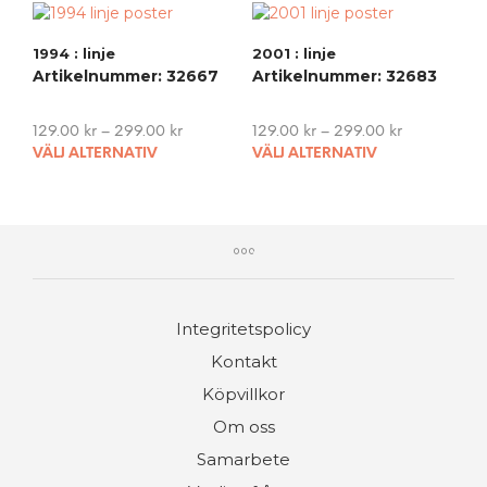
multiple
vari
variants.
The
1994 : linje
2001 : linje
The
opti
Artikelnummer: 32667
Artikelnummer: 32683
options
may
may
be
be
cho
129.00
kr
–
299.00
kr
129.00
kr
–
299.00
kr
chosen
on
This
This
VÄLJ ALTERNATIV
VÄLJ ALTERNATIV
on
the
product
pro
the
pro
has
has
product
pag
multiple
mult
page
variants.
vari
The
The
options
opti
may
may
Integritetspolicy
be
be
chosen
cho
Kontakt
on
on
Köpvillkor
the
the
product
pro
Om oss
page
pag
Samarbete