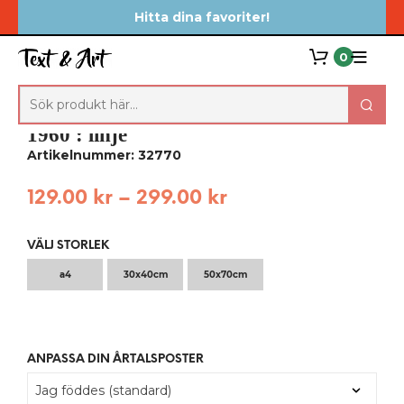
Hitta dina favoriter!
0
1960 : linje
Artikelnummer: 32770
129.00
kr
–
299.00
kr
VÄLJ STORLEK
a4
30x40cm
50x70cm
ANPASSA DIN ÅRTALSPOSTER