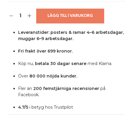
LÄGG TILL I VARUKORG
Leveranstider: posters & ramar 4–6 arbetsdagar,
muggar 6–9 arbetsdagar.
Fri frakt över 699 kronor.
Köp nu,
betala 30 dagar senare
med Klarna.
Över
80 000 nöjda kunder.
Fler än
200 femstjärniga
recensioner
på
Facebook.
4.7/5
i betyg hos Trustpilot