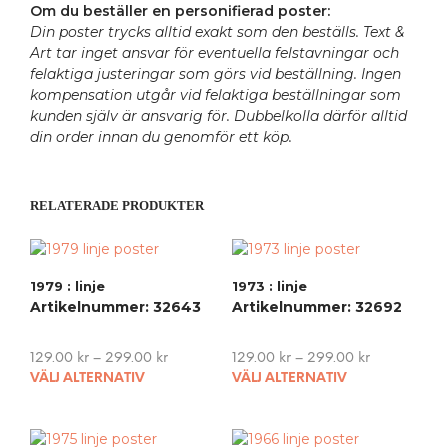
Om du beställer en personifierad poster:
Din poster trycks alltid exakt som den beställs. Text &
Art tar inget ansvar för eventuella felstavningar och
felaktiga justeringar som görs vid beställning. Ingen
kompensation utgår vid felaktiga beställningar som
kunden själv är ansvarig för. Dubbelkolla därför alltid
din order innan du genomför ett köp.
RELATERADE PRODUKTER
1979 : linje
1973 : linje
Artikelnummer: 32643
Artikelnummer: 32692
129.00
kr
–
299.00
kr
129.00
kr
–
299.00
kr
This
This
VÄLJ ALTERNATIV
VÄLJ ALTERNATIV
product
pro
has
has
multiple
mult