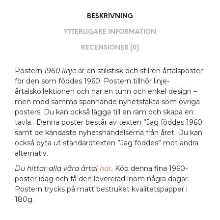
BESKRIVNING
YTTERLIGARE INFORMATION
RECENSIONER (0)
Postern
1960 linje
är en stilistisk och stilren årtalsposter
för den som föddes 1960. Postern tillhör linje-
årtalskollektionen och har en tunn och enkel design –
men med samma spännande nyhetsfakta som övriga
posters. Du kan också lägga till en ram och skapa en
tavla. Denna poster består av texten ”Jag föddes 1960
samt de kändaste nyhetshändelserna från året. Du kan
också byta ut standardtexten ”Jag föddes” mot andra
alternativ.
Du hittar alla våra årtal
här
.
Köp denna fina 1960-
poster idag och få den levererad inom några dagar.
Postern trycks på matt bestruket kvalitetspapper i
180g.