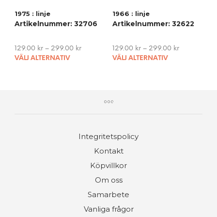
variants.
vari
1975 : linje
1966 : linje
The
The
Artikelnummer: 32706
Artikelnummer: 32622
options
opti
may
may
be
be
129.00
kr
–
299.00
kr
129.00
kr
–
299.00
kr
chosen
cho
This
This
VÄLJ ALTERNATIV
VÄLJ ALTERNATIV
on
on
product
pro
the
the
has
has
product
pro
multiple
mult
page
pag
variants.
vari
The
The
options
opti
may
may
Integritetspolicy
be
be
chosen
cho
Kontakt
on
on
Köpvillkor
the
the
product
pro
Om oss
page
pag
Samarbete
Vanliga frågor