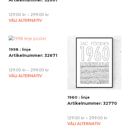
The
opti
may
129.00
kr
–
299.00
kr
This
be
VÄLJ ALTERNATIV
product
cho
has
on
multiple
the
variants.
pro
1998 : linje
The
pag
Artikelnummer: 32671
options
may
be
129.00
kr
–
299.00
kr
chosen
This
VÄLJ ALTERNATIV
on
product
the
has
product
multiple
1960 : linje
page
variants.
Artikelnummer: 32770
The
options
may
129.00
kr
–
299.00
kr
This
be
VÄLJ ALTERNATIV
pro