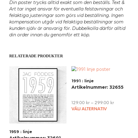
Din poster trycks alltid exakt som den beställs. Text &
Art tar inget ansvar för eventuella felstavningar och
felaktiga justeringar som görs vid beställning. Ingen
kompensation utgår vid felaktiga beställningar som
kunden själv är ansvarig för. Dubbelkolla därför alltid
din order innan du genomför ett köp.
RELATERADE PRODUKTER
1991 : linje
Artikelnummer: 32655
129.00
kr
–
299.00
kr
This
VÄLJ ALTERNATIV
pro
has
mult
1959 : linje
vari
Artikelnummer: 32601