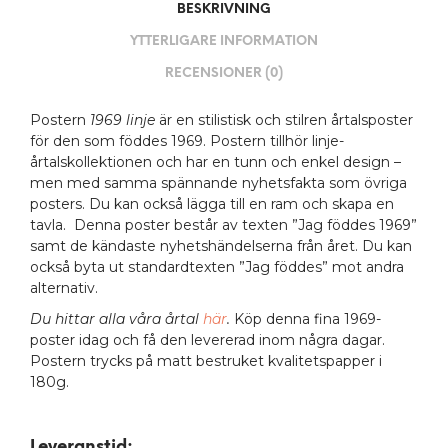
BESKRIVNING
YTTERLIGARE INFORMATION
RECENSIONER (0)
Postern
1969 linje
är en stilistisk och stilren årtalsposter
för den som föddes 1969. Postern tillhör linje-
årtalskollektionen och har en tunn och enkel design –
men med samma spännande nyhetsfakta som övriga
posters. Du kan också lägga till en ram och skapa en
tavla. Denna poster består av texten ”Jag föddes 1969”
samt de kändaste nyhetshändelserna från året. Du kan
också byta ut standardtexten ”Jag föddes” mot andra
alternativ.
Du hittar alla våra årtal
här
.
Köp denna fina 1969-
poster idag och få den levererad inom några dagar.
Postern trycks på matt bestruket kvalitetspapper i
180g.
Leveranstid: