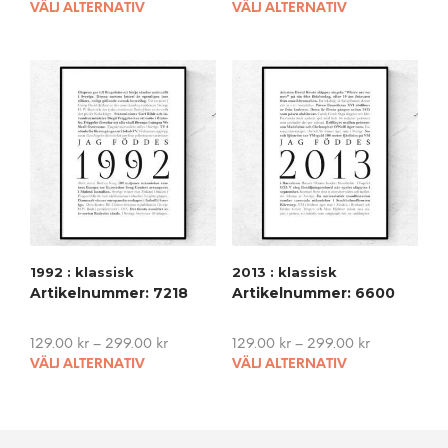
This
This
VÄLJ ALTERNATIV
VÄLJ ALTERNATIV
product
pro
has
has
multiple
mult
variants.
vari
The
The
options
opti
may
may
be
be
chosen
cho
on
on
the
the
product
pro
1992 : klassisk
2013 : klassisk
page
pag
Artikelnummer: 7218
Artikelnummer: 6600
129.00
kr
–
299.00
kr
129.00
kr
–
299.00
kr
This
This
VÄLJ ALTERNATIV
VÄLJ ALTERNATIV
product
pro
has
has
multiple
mult
variants.
vari