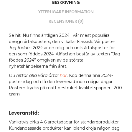
BESKRIVNING
YTTERLIGARE INFORMATION
RECENSIONER (0)
Se hit! Nu finns äntligen 2024 i vår mest populära
design årtalsposters, den vi kallar klassisk. Vår poster
Jag föddes 2024
är en rolig och unik årtalsposter för
den som föddes
2024
. Affischen består av texten ”Jag
föddes
2024
” omgiven av de största
nyhetshändelserna från året.
Du hittar alla våra årtal
här
.
Köp denna fina
2024
-
poster idag och få den levererad inom några dagar.
Postern trycks på matt bestruket kvalitetspapper i 200
gram.
Leveranstid:
Vanligtvis cirka 4-6 arbetsdagar för standardprodukter.
Kundanpassade produkter kan ibland dröja någon dag