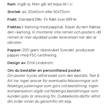
Ram
: Ingår ej. Men går att köpa till
här.
Storlek
: a4, 30x40cm eller 50x70cm.
Frakt
: Standard 59kr. Fri frakt över 699 kr.
Fraktas i
: Kartong med papptub. Köper du ram fraktas
den i kartong.
Vi monterar inte ramen och postern, då
ramen är mer skyddad under leveransen när den är
obruten.
Papper:
200 gram obestruket Svenskt producerat
papper med FSC-certifiering.
Design av:
Emil Lindström
Om du beställer en personifierad poster:
Din poster trycks alltid exakt som den beställs. Text &
Art tar inget ansvar för eventuella felstavningar och
felaktiga justeringar som görs vid beställning. Ingen
kompensation utgår vid felaktiga beställningar som
kunden själv är ansvarig för. Dubbelkolla därför alltid
din order innan du genomför ett köp.