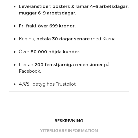
Leveranstider: posters & ramar 4–6 arbetsdagar,
muggar 6–9 arbetsdagar.
Fri frakt över 699 kronor.
Köp nu,
betala 30 dagar senare
med Klarna.
Över
80 000 nöjda kunder.
Fler än
200 femstjärniga
recensioner
på
Facebook.
4.7/5
i betyg hos Trustpilot
BESKRIVNING
YTTERLIGARE INFORMATION