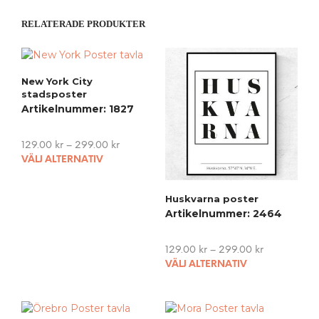
RELATERADE PRODUKTER
New York City
stadsposter
Artikelnummer: 1827
129.00
kr
–
299.00
kr
This
VÄLJ ALTERNATIV
product
has
Huskvarna poster
multiple
Artikelnummer: 2464
variants.
The
options
129.00
kr
–
299.00
kr
may
This
VÄLJ ALTERNATIV
be
pro
chosen
has
on
mult