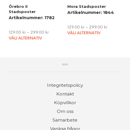
the
vari
Örebro II
Mora Stadsposter
product
The
Stadsposter
Artikelnummer: 1844
page
opti
Artikelnummer: 1782
may
be
129.00
kr
–
299.00
kr
cho
This
129.00
kr
–
299.00
kr
VÄLJ ALTERNATIV
This
on
pro
VÄLJ ALTERNATIV
product
the
has
has
pro
mult
multiple
pag
vari
variants.
The
The
opti
options
may
may
be
Integritetspolicy
be
cho
chosen
on
Kontakt
on
the
Köpvillkor
the
pro
product
Om oss
pag
page
Samarbete
Vanliga frågor