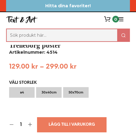
Hitta dina favoriter!
0
Trelleborg poster
Artikelnummer: 4514
129.00
kr
–
299.00
kr
VÄLJ STORLEK
a4
30x40cm
50x70cm
LÄGG TILL I VARUKORG