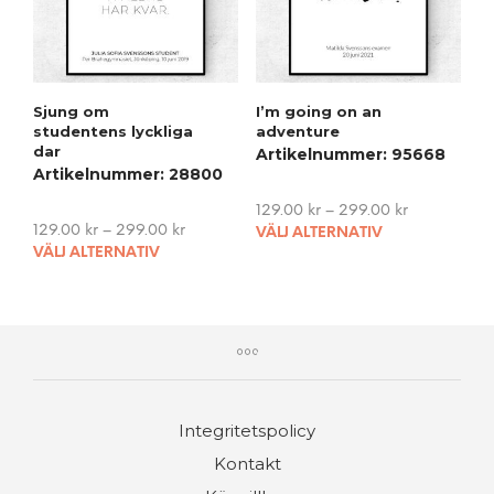
be
cho
chosen
on
on
the
the
pro
product
pag
Sjung om
I’m going on an
page
studentens lyckliga
adventure
dar
Artikelnummer: 95668
Artikelnummer: 28800
129.00
kr
–
299.00
kr
This
129.00
kr
–
299.00
kr
VÄLJ ALTERNATIV
This
pro
VÄLJ ALTERNATIV
product
has
has
mult
multiple
vari
variants.
The
The
opti
options
may
may
be
Integritetspolicy
be
cho
chosen
on
Kontakt
on
the