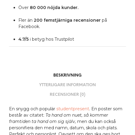
Över
80 000 nöjda kunder.
Fler än
200 femstjärniga
recensioner
på
Facebook.
4.7/5
i betyg hos Trustpilot
BESKRIVNING
YTTERLIGARE INFORMATION
RECENSIONER (0)
En snygg och populär
studentpresent
. En poster som
består av citatet:
Ta hand om nuet, så kommer
framtiden ta hand om sig själv,
men du kan också
personifiera den med namn, datum, skola och plats.
Perfekt och personligt. Oavsett om den ska ges bort