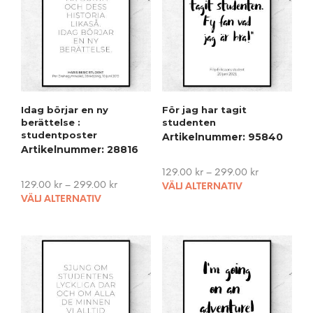
Idag börjar en ny
För jag har tagit
berättelse :
studenten
studentposter
Artikelnummer: 95840
Artikelnummer: 28816
129.00
kr
–
299.00
kr
This
129.00
kr
–
299.00
kr
VÄLJ ALTERNATIV
This
pro
VÄLJ ALTERNATIV
product
has
has
mult
multiple
vari
variants.
The
The
opti
options
may
may
be