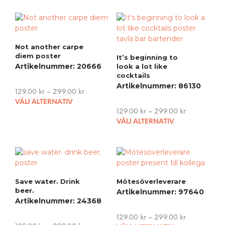
Not another carpe
diem poster
It’s beginning to
Artikelnummer: 20666
look a lot like
cocktails
Artikelnummer: 86130
129.00
kr
–
299.00
kr
This
VÄLJ ALTERNATIV
product
129.00
kr
–
299.00
kr
This
has
VÄLJ ALTERNATIV
pro
multiple
has
variants.
mult
The
vari
options
The
may
Save water. Drink
Mötesöverleverare
opti
be
beer.
Artikelnummer: 97640
may
chosen
Artikelnummer: 24368
be
on
cho
the
129.00
kr
–
299.00
kr