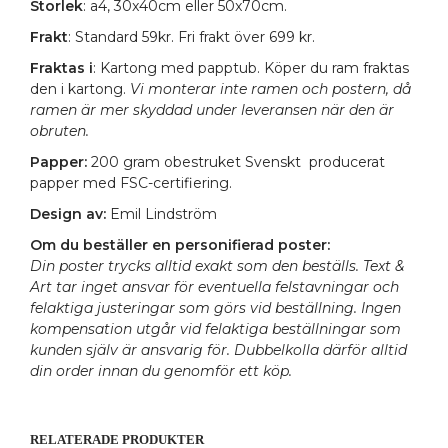
Storlek
: a4, 30x40cm eller 50x70cm.
Frakt
: Standard 59kr. Fri frakt över 699 kr.
Fraktas i
: Kartong med papptub. Köper du ram fraktas
den i kartong.
Vi monterar inte ramen och postern, då
ramen är mer skyddad under leveransen när den är
obruten.
Papper:
200 gram obestruket Svenskt producerat
papper med FSC-certifiering.
Design av:
Emil Lindström
Om du beställer en personifierad poster:
Din poster trycks alltid exakt som den beställs. Text &
Art tar inget ansvar för eventuella felstavningar och
felaktiga justeringar som görs vid beställning. Ingen
kompensation utgår vid felaktiga beställningar som
kunden själv är ansvarig för. Dubbelkolla därför alltid
din order innan du genomför ett köp.
RELATERADE PRODUKTER