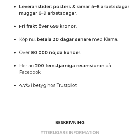
Leveranstider: posters & ramar 4–6 arbetsdagar,
muggar 6–9 arbetsdagar.
Fri frakt över 699 kronor.
Köp nu,
betala 30 dagar senare
med Klarna.
Över
80 000 nöjda kunder.
Fler än
200 femstjärniga
recensioner
på
Facebook.
4.7/5
i betyg hos Trustpilot
BESKRIVNING
YTTERLIGARE INFORMATION