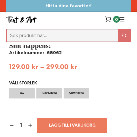
Hitta dina favoriter!
0
Shit happens!
Artikelnummer: 68062
129.00
kr
–
299.00
kr
VÄLJ STORLEK
a4
30x40cm
50x70cm
LÄGG TILL I VARUKORG