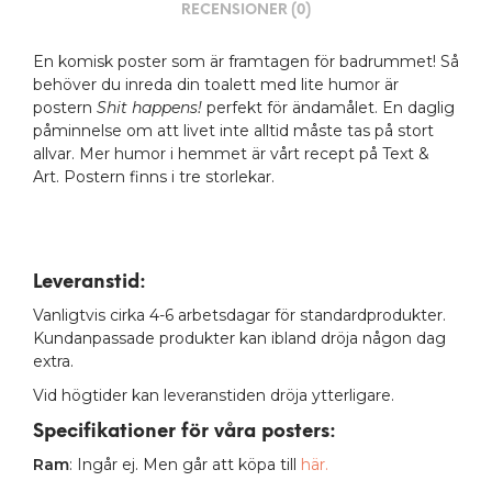
RECENSIONER (0)
En komisk poster som är framtagen för badrummet! Så
behöver du inreda din toalett med lite humor är
postern
Shit happens!
perfekt för ändamålet. En daglig
påminnelse om att livet inte alltid måste tas på stort
allvar. Mer humor i hemmet är vårt recept på Text &
Art. Postern finns i tre storlekar.
Leveranstid:
Vanligtvis cirka 4-6 arbetsdagar för standardprodukter.
Kundanpassade produkter kan ibland dröja någon dag
extra.
Vid högtider kan leveranstiden dröja ytterligare.
Specifikationer för våra posters
:
Ram
: Ingår ej. Men går att köpa till
här.