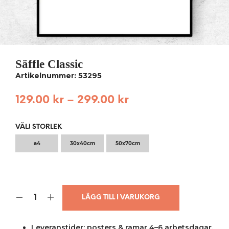
Säffle Classic
Artikelnummer: 53295
129.00
kr
–
299.00
kr
VÄLJ STORLEK
a4
30x40cm
50x70cm
LÄGG TILL I VARUKORG
Leveranstider: posters & ramar 4–6 arbetsdagar,