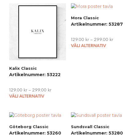
Mora Classic
Artikelnummer: 53287
129.00
kr
–
299.00
kr
This
VÄLJ ALTERNATIV
pro
has
mult
Kalix Classic
vari
Artikelnummer: 53222
The
opti
may
129.00
kr
–
299.00
kr
This
be
VÄLJ ALTERNATIV
product
cho
has
on
multiple
the
variants.
pro
Göteborg Classic
Sundsvall Classic
The
pag
Artikelnummer: 53260
Artikelnummer: 53280
options