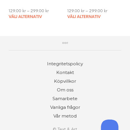
may
be
129.00
kr
–
299.00
kr
129.00
kr
–
299.00
kr
chosen
This
This
VÄLJ ALTERNATIV
VÄLJ ALTERNATIV
on
product
pro
the
has
has
product
multiple
mult
page
variants.
vari
The
The
options
opti
may
may
Integritetspolicy
be
be
chosen
cho
Kontakt
on
on
Köpvillkor
the
the
product
pro
Om oss
page
pag
Samarbete
Vanliga frågor
Vår metod
©
Text & Art