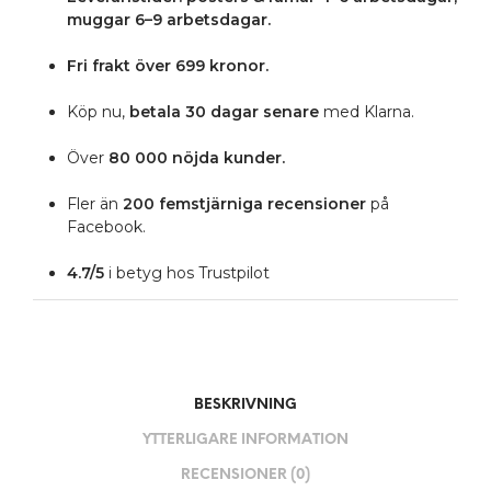
muggar 6–9 arbetsdagar.
Fri frakt över 699 kronor.
Köp nu,
betala 30 dagar senare
med Klarna.
Över
80 000 nöjda kunder.
Fler än
200 femstjärniga
recensioner
på
Facebook.
4.7/5
i betyg hos Trustpilot
BESKRIVNING
YTTERLIGARE INFORMATION
RECENSIONER (0)