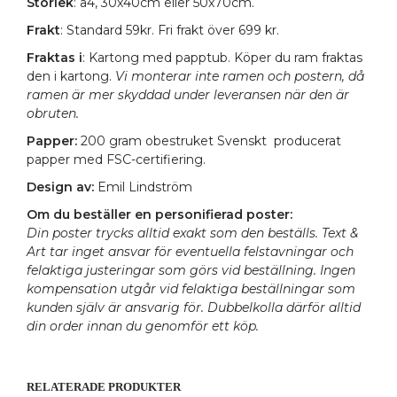
Storlek
: a4, 30x40cm eller 50x70cm.
Frakt
: Standard 59kr. Fri frakt över 699 kr.
Fraktas i
: Kartong med papptub. Köper du ram fraktas
den i kartong.
Vi monterar inte ramen och postern, då
ramen är mer skyddad under leveransen när den är
obruten.
Papper:
200 gram obestruket Svenskt producerat
papper med FSC-certifiering.
Design av:
Emil Lindström
Om du beställer en personifierad poster:
Din poster trycks alltid exakt som den beställs. Text &
Art tar inget ansvar för eventuella felstavningar och
felaktiga justeringar som görs vid beställning. Ingen
kompensation utgår vid felaktiga beställningar som
kunden själv är ansvarig för. Dubbelkolla därför alltid
din order innan du genomför ett köp.
RELATERADE PRODUKTER