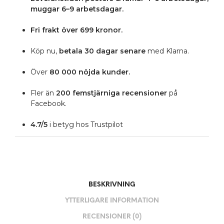
muggar 6–9 arbetsdagar.
Fri frakt över 699 kronor.
Köp nu,
betala 30 dagar senare
med Klarna.
Över
80 000 nöjda kunder.
Fler än
200 femstjärniga
recensioner
på
Facebook.
4.7/5
i betyg hos Trustpilot
BESKRIVNING
YTTERLIGARE INFORMATION
RECENSIONER (0)