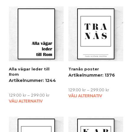
Alla vägar leder till
Tranås poster
Rom
Artikelnummer: 1376
Artikelnummer: 1244
129.00
kr
–
299.00
kr
This
129.00
kr
–
299.00
kr
VÄLJ ALTERNATIV
This
pro
VÄLJ ALTERNATIV
product
has
has
mult
multiple
vari
variants.
The
The