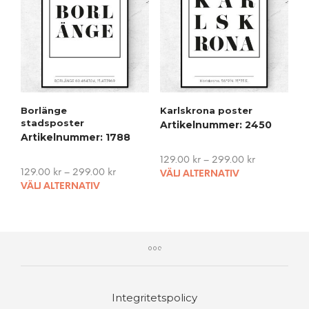
opti
options
may
may
be
be
cho
chosen
on
on
the
the
pro
product
pag
Borlänge
Karlskrona poster
page
stadsposter
Artikelnummer: 2450
Artikelnummer: 1788
129.00
kr
–
299.00
kr
This
129.00
kr
–
299.00
kr
VÄLJ ALTERNATIV
This
pro
VÄLJ ALTERNATIV
product
has
has
mult
multiple
vari
variants.
The
The
opti
options
may
may
be
Integritetspolicy
be
cho