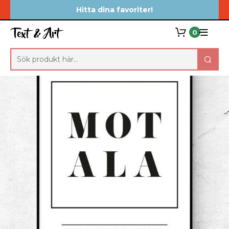
Hitta dina favoriter!
0