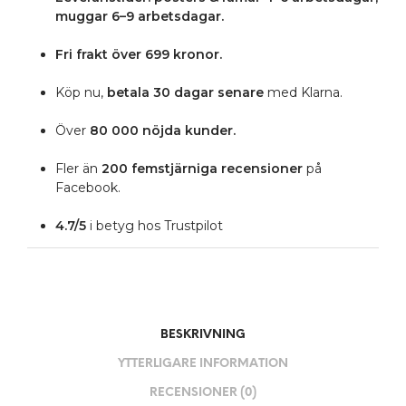
muggar 6–9 arbetsdagar.
Fri frakt över 699 kronor.
Köp nu,
betala 30 dagar senare
med Klarna.
Över
80 000 nöjda kunder.
Fler än
200 femstjärniga
recensioner
på
Facebook.
4.7/5
i betyg hos Trustpilot
BESKRIVNING
YTTERLIGARE INFORMATION
RECENSIONER (0)