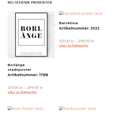
RELATERADE PRODUKTER
Barcelona
Artikelnummer: 2522
129.00
kr
–
299.00
kr
This
VÄLJ ALTERNATIV
pro
has
mult
Borlänge
vari
stadsposter
The
Artikelnummer: 1788
opti
may
129.00
kr
–
299.00
kr
be
This
VÄLJ ALTERNATIV
cho
product
on
has
the
multiple
pro
variants.