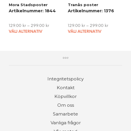
pag
Mora Stadsposter
Tranås poster
The
Artikelnummer: 1844
Artikelnummer: 1376
options
may
be
129.00
kr
–
299.00
kr
129.00
kr
–
299.00
kr
chosen
This
This
VÄLJ ALTERNATIV
VÄLJ ALTERNATIV
on
product
pro
the
has
has
product
multiple
mult
page
variants.
vari
The
The
options
opti
may
may
Integritetspolicy
be
be
chosen
cho
Kontakt
on
on
Köpvillkor
the
the
product
pro
Om oss
page
pag
Samarbete
Vanliga frågor