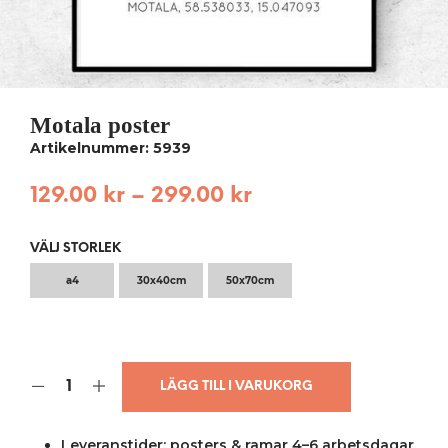
Motala poster
Artikelnummer: 5939
129.00
kr
–
299.00
kr
VÄLJ STORLEK
a4
30x40cm
50x70cm
LÄGG TILL I VARUKORG
Leveranstider: posters & ramar 4–6 arbetsdagar,