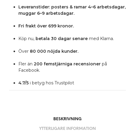
Leveranstider: posters & ramar 4–6 arbetsdagar,
muggar 6–9 arbetsdagar.
Fri frakt över 699 kronor.
Köp nu,
betala 30 dagar senare
med Klarna.
Över
80 000 nöjda kunder.
Fler än
200 femstjärniga
recensioner
på
Facebook.
4.7/5
i betyg hos Trustpilot
BESKRIVNING
YTTERLIGARE INFORMATION