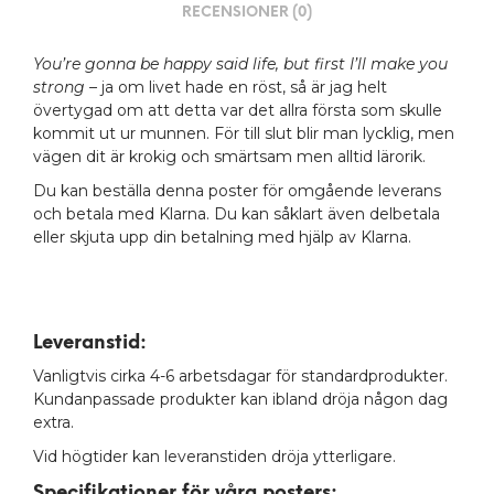
RECENSIONER (0)
You’re gonna be happy said life, but first I’ll make you
strong –
ja om livet hade en röst, så är jag helt
övertygad om att detta var det allra första som skulle
kommit ut ur munnen. För till slut blir man lycklig, men
vägen dit är krokig och smärtsam men alltid lärorik.
Du kan beställa denna poster för omgående leverans
och betala med Klarna. Du kan såklart även delbetala
eller skjuta upp din betalning med hjälp av Klarna.
Leveranstid:
Vanligtvis cirka 4-6 arbetsdagar för standardprodukter.
Kundanpassade produkter kan ibland dröja någon dag
extra.
Vid högtider kan leveranstiden dröja ytterligare.
Specifikationer för våra posters
: