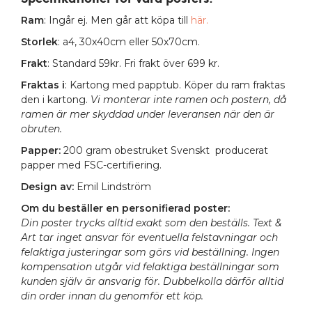
Ram
: Ingår ej. Men går att köpa till
här.
Storlek
: a4, 30x40cm eller 50x70cm.
Frakt
: Standard 59kr. Fri frakt över 699 kr.
Fraktas i
: Kartong med papptub. Köper du ram fraktas
den i kartong.
Vi monterar inte ramen och postern, då
ramen är mer skyddad under leveransen när den är
obruten.
Papper:
200 gram obestruket Svenskt producerat
papper med FSC-certifiering.
Design av:
Emil Lindström
Om du beställer en personifierad poster:
Din poster trycks alltid exakt som den beställs. Text &
Art tar inget ansvar för eventuella felstavningar och
felaktiga justeringar som görs vid beställning. Ingen
kompensation utgår vid felaktiga beställningar som
kunden själv är ansvarig för. Dubbelkolla därför alltid
din order innan du genomför ett köp.