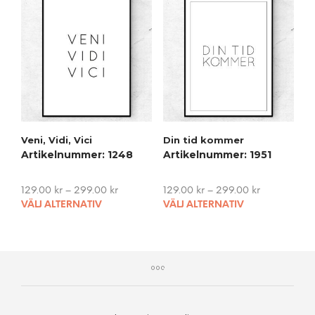
variants.
vari
The
The
options
opti
may
may
be
be
chosen
cho
on
on
the
the
product
pro
Veni, Vidi, Vici
Din tid kommer
page
pag
Artikelnummer: 1248
Artikelnummer: 1951
129.00
kr
–
299.00
kr
129.00
kr
–
299.00
kr
This
This
VÄLJ ALTERNATIV
VÄLJ ALTERNATIV
product
pro
has
has
multiple
mult
variants.
vari
The
The
options
opti
may
may