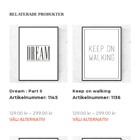
RELATERADE PRODUKTER
Dream : Part II
Keep on walking
Artikelnummer: 1145
Artikelnummer: 1136
129.00
kr
–
299.00
kr
129.00
kr
–
299.00
kr
This
This
VÄLJ ALTERNATIV
VÄLJ ALTERNATIV
product
pro
has
has
multiple
mult