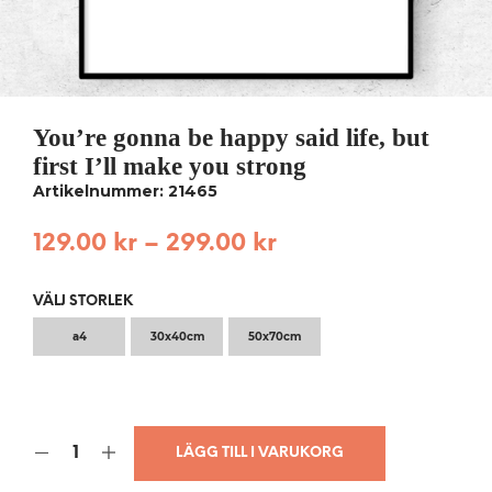
You’re gonna be happy said life, but
first I’ll make you strong
Artikelnummer: 21465
129.00
kr
–
299.00
kr
VÄLJ STORLEK
a4
30x40cm
50x70cm
LÄGG TILL I VARUKORG