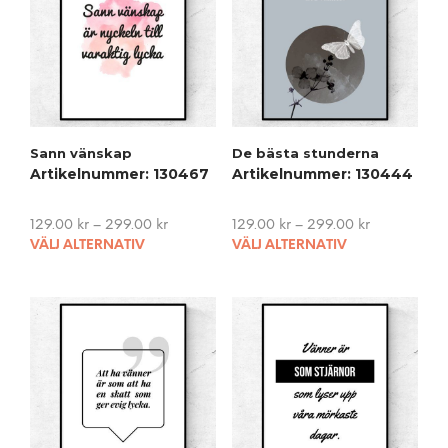
Sann vänskap
De bästa stunderna
Artikelnummer: 130467
Artikelnummer: 130444
129.00
kr
–
299.00
kr
129.00
kr
–
299.00
kr
This
This
VÄLJ ALTERNATIV
VÄLJ ALTERNATIV
product
pro
has
has
multiple
mult
variants.
vari
The
The
options
opti
may
may
be
be
chosen
cho