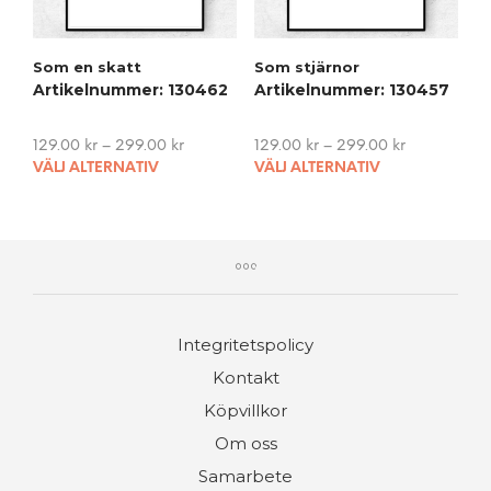
on
on
the
the
product
pro
Som en skatt
Som stjärnor
page
pag
Artikelnummer: 130462
Artikelnummer: 130457
129.00
kr
–
299.00
kr
129.00
kr
–
299.00
kr
This
This
VÄLJ ALTERNATIV
VÄLJ ALTERNATIV
product
pro
has
has
multiple
mult
variants.
vari
The
The
options
opti
may
may
Integritetspolicy
be
be
chosen
cho
Kontakt
on
on
Köpvillkor
the
the
product
pro
Om oss
page
pag
Samarbete