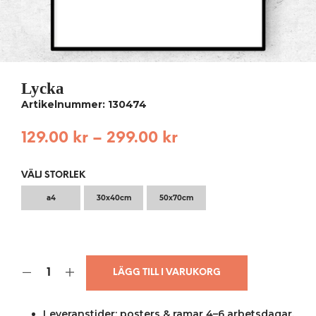
Lycka
Artikelnummer: 130474
129.00
kr
–
299.00
kr
VÄLJ STORLEK
a4
30x40cm
50x70cm
LÄGG TILL I VARUKORG
Leveranstider: posters & ramar 4–6 arbetsdagar,