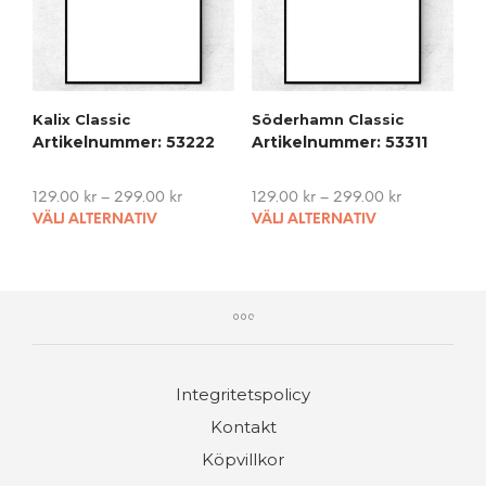
be
be
chosen
cho
on
on
the
the
product
pro
Kalix Classic
Söderhamn Classic
page
pag
Artikelnummer: 53222
Artikelnummer: 53311
129.00
kr
–
299.00
kr
129.00
kr
–
299.00
kr
This
This
VÄLJ ALTERNATIV
VÄLJ ALTERNATIV
product
pro
has
has
multiple
mult
variants.
vari
The
The
options
opti
may
may
Integritetspolicy
be
be
chosen
cho
Kontakt
on
on
Köpvillkor
the
the