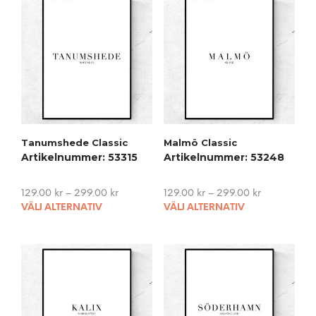
Tanumshede Classic
Malmö Classic
Artikelnummer: 53315
Artikelnummer: 53248
129.00
kr
–
299.00
kr
129.00
kr
–
299.00
kr
This
This
VÄLJ ALTERNATIV
VÄLJ ALTERNATIV
product
pro
has
has
multiple
mult
variants.
vari
The
The
options
opti
may
may