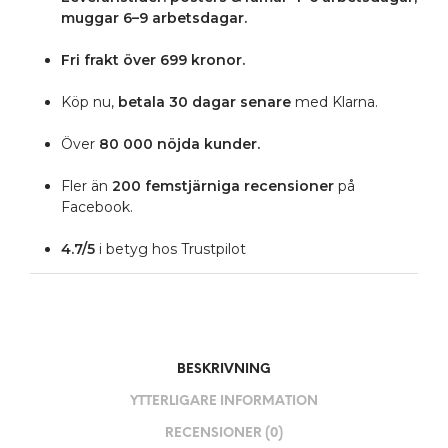
muggar 6–9 arbetsdagar.
Fri frakt över 699 kronor.
Köp nu,
betala 30 dagar senare
med Klarna.
Över
80 000 nöjda kunder.
Fler än
200 femstjärniga
recensioner
på
Facebook.
4.7/5
i betyg hos Trustpilot
BESKRIVNING
YTTERLIGARE INFORMATION
RECENSIONER (0)