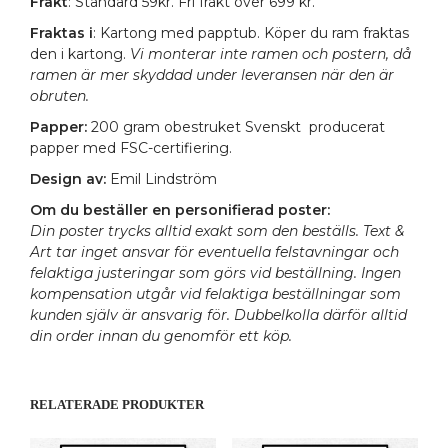
Frakt
: Standard 59kr. Fri frakt över 699 kr.
Fraktas i
: Kartong med papptub. Köper du ram fraktas
den i kartong.
Vi monterar inte ramen och postern, då
ramen är mer skyddad under leveransen när den är
obruten.
Papper:
200 gram obestruket Svenskt producerat
papper med FSC-certifiering.
Design av:
Emil Lindström
Om du beställer en personifierad poster:
Din poster trycks alltid exakt som den beställs. Text &
Art tar inget ansvar för eventuella felstavningar och
felaktiga justeringar som görs vid beställning. Ingen
kompensation utgår vid felaktiga beställningar som
kunden själv är ansvarig för. Dubbelkolla därför alltid
din order innan du genomför ett köp.
RELATERADE PRODUKTER