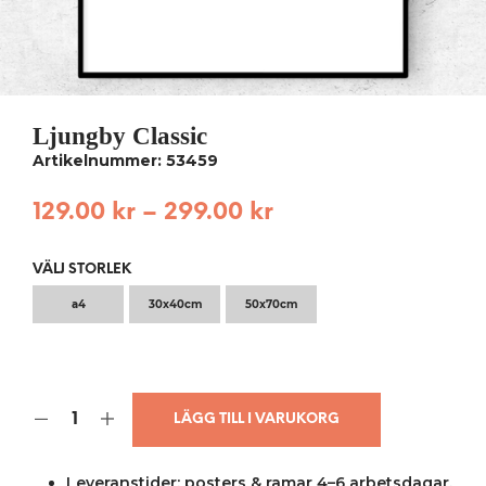
Ljungby Classic
Artikelnummer: 53459
129.00
kr
–
299.00
kr
VÄLJ STORLEK
a4
30x40cm
50x70cm
LÄGG TILL I VARUKORG
Leveranstider: posters & ramar 4–6 arbetsdagar,