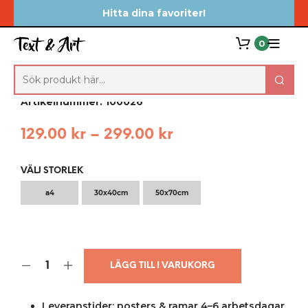
Hitta dina favoriter!
0
Let me hear you roar!
Artikelnummer: 100026
129.00
kr
–
299.00
kr
VÄLJ STORLEK
a4
30x40cm
50x70cm
LÄGG TILL I VARUKORG
Leveranstider: posters & ramar 4–6 arbetsdagar,