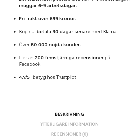
muggar 6–9 arbetsdagar.
Fri frakt över 699 kronor.
Köp nu,
betala 30 dagar senare
med Klarna.
Över
80 000 nöjda kunder.
Fler än
200 femstjärniga
recensioner
på
Facebook.
4.7/5
i betyg hos Trustpilot
BESKRIVNING
YTTERLIGARE INFORMATION
RECENSIONER (0)