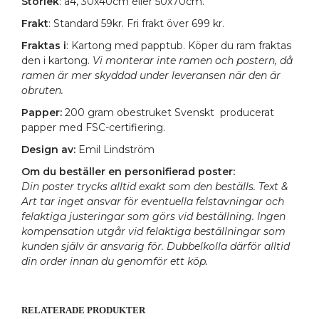
Storlek
: a4, 30x40cm eller 50x70cm.
Frakt
: Standard 59kr. Fri frakt över 699 kr.
Fraktas i
: Kartong med papptub. Köper du ram fraktas
den i kartong.
Vi monterar inte ramen och postern, då
ramen är mer skyddad under leveransen när den är
obruten.
Papper:
200 gram obestruket Svenskt producerat
papper med FSC-certifiering.
Design av:
Emil Lindström
Om du beställer en personifierad poster:
Din poster trycks alltid exakt som den beställs. Text &
Art tar inget ansvar för eventuella felstavningar och
felaktiga justeringar som görs vid beställning. Ingen
kompensation utgår vid felaktiga beställningar som
kunden själv är ansvarig för. Dubbelkolla därför alltid
din order innan du genomför ett köp.
RELATERADE PRODUKTER