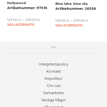
pag
Hollywood
Blue lake, blue sky
options
Artikelnummer: 97516
Artikelnummer: 26556
may
be
chosen
129.00
kr
–
299.00
kr
129.00
kr
–
299.00
kr
This
on
This
VÄLJ ALTERNATIV
VÄLJ ALTERNATIV
product
the
pro
has
product
has
multiple
page
mult
variants.
vari
The
The
options
opti
may
may
Integritetspolicy
be
be
chosen
cho
Kontakt
on
on
Köpvillkor
the
the
product
pro
Om oss
page
pag
Samarbete
Vanliga frågor