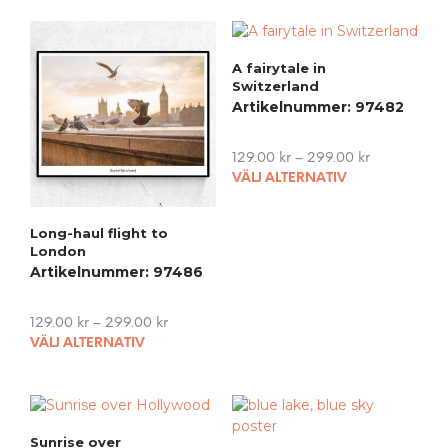
A fairytale in
Switzerland
Artikelnummer: 97482
129.00
kr
–
299.00
kr
This
VÄLJ ALTERNATIV
pro
has
Long-haul flight to
mult
London
vari
Artikelnummer: 97486
The
opti
may
129.00
kr
–
299.00
kr
This
be
VÄLJ ALTERNATIV
product
cho
has
on
multiple
the
variants.
pro
Sunrise over
The