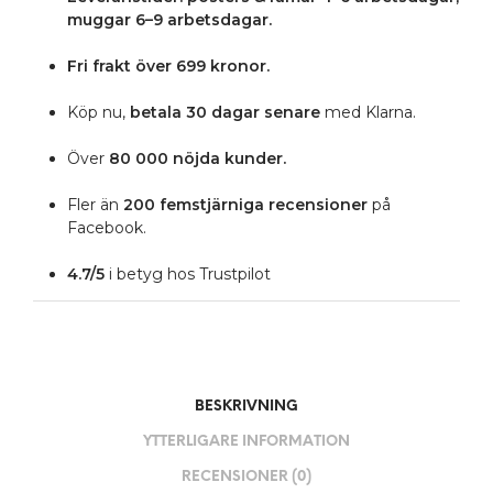
muggar 6–9 arbetsdagar.
Fri frakt över 699 kronor.
Köp nu,
betala 30 dagar senare
med Klarna.
Över
80 000 nöjda kunder.
Fler än
200 femstjärniga
recensioner
på
Facebook.
4.7/5
i betyg hos Trustpilot
BESKRIVNING
YTTERLIGARE INFORMATION
RECENSIONER (0)