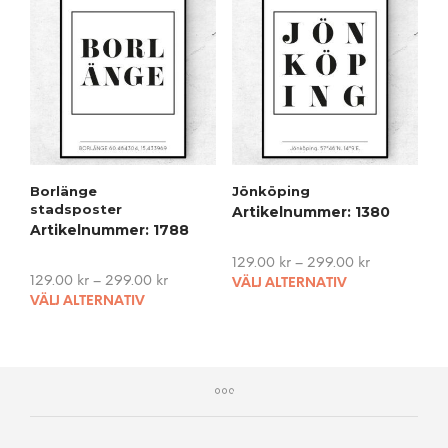
variants.
The
The
opti
options
may
may
be
be
cho
chosen
on
on
the
the
pro
product
pag
Borlänge
Jönköping
page
stadsposter
Artikelnummer: 1380
Artikelnummer: 1788
129.00
kr
–
299.00
kr
This
129.00
kr
–
299.00
kr
VÄLJ ALTERNATIV
This
pro
VÄLJ ALTERNATIV
product
has
has
mult
multiple
vari
variants.
The
The
opti
options
may
may