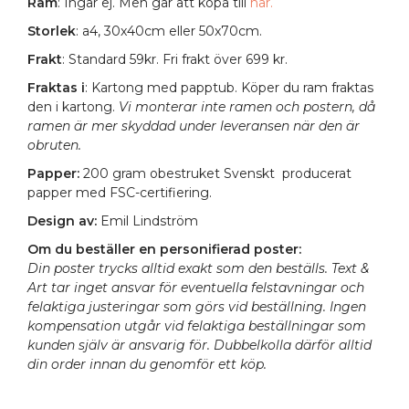
Ram
: Ingår ej. Men går att köpa till
här.
Storlek
: a4, 30x40cm eller 50x70cm.
Frakt
: Standard 59kr. Fri frakt över 699 kr.
Fraktas i
: Kartong med papptub. Köper du ram fraktas
den i kartong.
Vi monterar inte ramen och postern, då
ramen är mer skyddad under leveransen när den är
obruten.
Papper:
200 gram obestruket Svenskt producerat
papper med FSC-certifiering.
Design av:
Emil Lindström
Om du beställer en personifierad poster:
Din poster trycks alltid exakt som den beställs. Text &
Art tar inget ansvar för eventuella felstavningar och
felaktiga justeringar som görs vid beställning. Ingen
kompensation utgår vid felaktiga beställningar som
kunden själv är ansvarig för. Dubbelkolla därför alltid
din order innan du genomför ett köp.