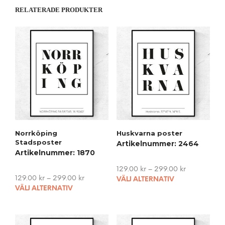
RELATERADE PRODUKTER
Norrköping
Huskvarna poster
Stadsposter
Artikelnummer: 2464
Artikelnummer: 1870
129.00
kr
–
299.00
kr
This
129.00
kr
–
299.00
kr
VÄLJ ALTERNATIV
This
pro
VÄLJ ALTERNATIV
product
has
has
mult
multiple
vari