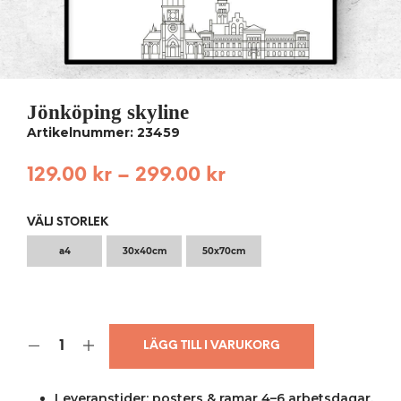
Jönköping skyline
Artikelnummer: 23459
129.00
kr
–
299.00
kr
VÄLJ STORLEK
a4
30x40cm
50x70cm
LÄGG TILL I VARUKORG
Leveranstider: posters & ramar 4–6 arbetsdagar,