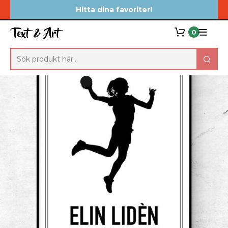
Hitta dina favoriter!
0