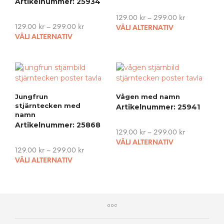
Artikelnummer: 25934
129.00
kr
–
299.00
kr
This
129.00
kr
–
299.00
kr
VÄLJ ALTERNATIV
This
pro
VÄLJ ALTERNATIV
product
has
has
mult
multiple
vari
variants.
The
The
opti
Jungfrun
Vågen med namn
options
may
stjärntecken med
Artikelnummer: 25941
may
be
namn
be
cho
Artikelnummer: 25868
chosen
on
129.00
kr
–
299.00
kr
on
This
the
VÄLJ ALTERNATIV
the
129.00
kr
–
299.00
kr
pro
pro
This
product
VÄLJ ALTERNATIV
has
pag
product
page
mult
has
vari
multiple
The
variants.
opti
The
may
options