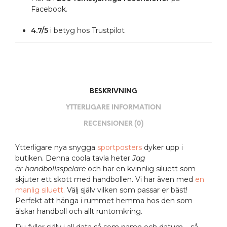
Facebook.
4.7/5
i betyg hos Trustpilot
BESKRIVNING
YTTERLIGARE INFORMATION
RECENSIONER (0)
Ytterligare nya snygga
sportposters
dyker upp i
butiken. Denna coola tavla heter
Jag
är
handbollsspelare
och har en kvinnlig siluett som
skjuter ett skott med handbollen. Vi har även med
en
manlig siluett.
Välj själv vilken som passar er bäst!
Perfekt att hänga i rummet hemma hos den som
älskar handboll och allt runtomkring.
Du fyller själv i all data så som namn och datum – så