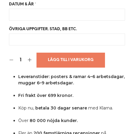
DATUM & ÅR
*
ÖVRIGA UPPGIFTER. STAD, BB ETC.
LÄGG TILL I VARUKORG
Leveranstider: posters & ramar 4–6 arbetsdagar,
muggar 6–9 arbetsdagar.
Fri frakt över 699 kronor.
Köp nu,
betala 30 dagar senare
med Klarna.
Över
80 000 nöjda kunder.
Fler än
200 femstjärniga
recensioner
på