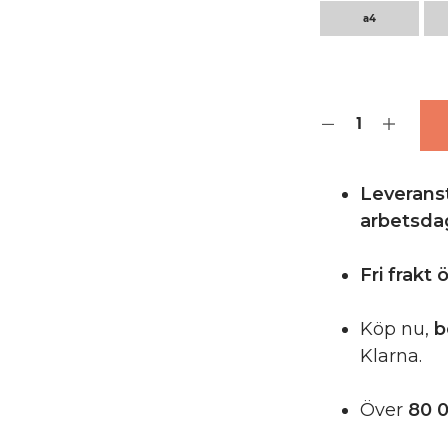
a4
Leveranst
arbetsda
Fri frakt
Köp nu,
b
Klarna.
Över
80 0