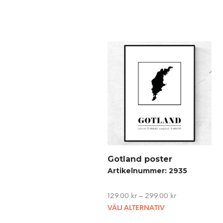
Gotland poster
Artikelnummer: 2935
129.00
kr
–
299.00
kr
This
VÄLJ ALTERNATIV
product