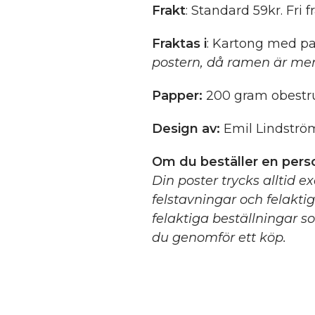
Frakt
: Standard 59kr. Fri f
Fraktas i
: Kartong med pa
postern, då ramen är mer
Papper:
200 gram obestru
Design av:
Emil Lindströ
Om du beställer en perso
Din poster trycks alltid e
felstavningar och felakti
felaktiga beställningar so
du genomför ett köp.