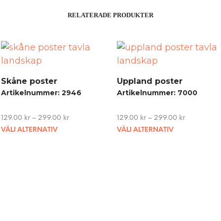
RELATERADE PRODUKTER
Skåne poster
Uppland poster
Artikelnummer: 2946
Artikelnummer: 7000
129.00
kr
–
299.00
kr
129.00
kr
–
299.00
kr
This
This
VÄLJ ALTERNATIV
VÄLJ ALTERNATIV
product
product
has
has
multiple
multiple
variants.
variants.
The
The
options
options