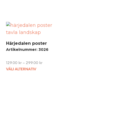
Härjedalen poster
Artikelnummer: 3026
129.00
kr
–
299.00
kr
This
VÄLJ ALTERNATIV
product
has
multiple
variants.
The
options