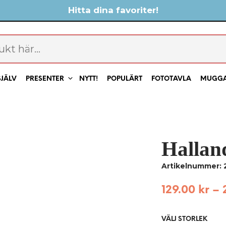
Hitta dina favoriter!
SJÄLV
PRESENTER
NYTT!
POPULÄRT
FOTOTAVLA
MUGG
Hallan
Artikelnummer:
129.00
kr
–
VÄLJ STORLEK