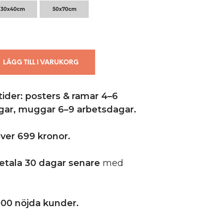
30x40cm
50x70cm
LÄGG TILL I VARUKORG
ider: posters & ramar 4–6
gar,
muggar 6–9 arbetsdagar.
 över 699 kronor.
etala 30 dagar senare
med
00 nöjda kunder.