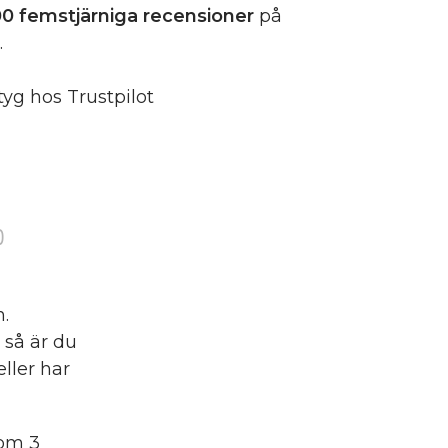
0 femstjärniga
recensioner
på
.
tyg hos Trustpilot
)
n.
 så är du
ller har
nom 3