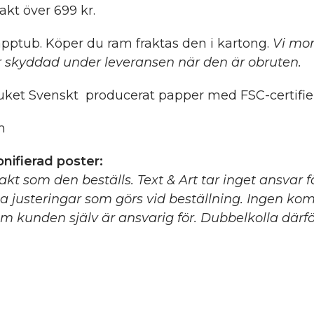
rakt över 699 kr.
pptub. Köper du ram fraktas den i kartong.
Vi mon
 skyddad under leveransen när den är obruten.
ket Svenskt producerat papper med FSC-certifier
m
nifierad poster:
xakt som den beställs. Text & Art tar inget ansvar 
ga justeringar som görs vid beställning. Ingen ko
m kunden själv är ansvarig för. Dubbelkolla därför