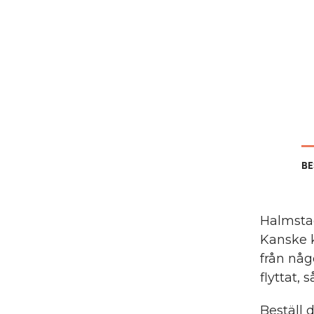
BE
Halmstad
Kanske k
från någ
flyttat, 
Beställ 