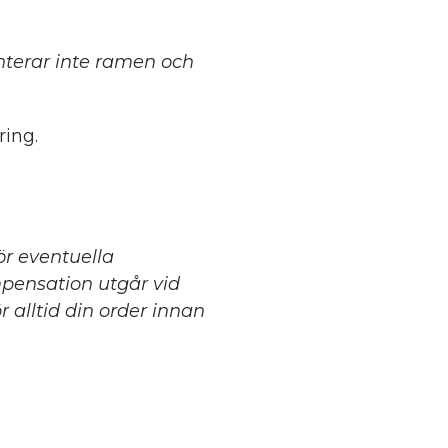
terar inte ramen och
ing.
för eventuella
mpensation utgår vid
 alltid din order innan