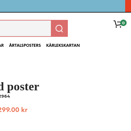
0
AR
ÅRTALSPOSTERS
KÄRLEKSKARTAN
d poster
 2964
299.00
kr