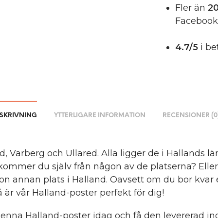
Fler än
20
Facebook
4.7/5
i be
SKRIVNING
YTTERLIGARE INFORMATION
RECENSIONER (0
, Varberg och Ullared. Alla ligger de i Hallands lä
ommer du själv från någon av de platserna? Eller
on annan plats i Halland. Oavsett om du bor kvar e
så är vår Halland-poster perfekt för dig!
denna Halland-poster idag och få den levererad i