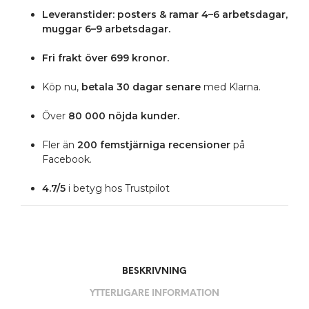
Leveranstider: posters & ramar 4–6 arbetsdagar,
muggar 6–9 arbetsdagar.
Fri frakt över 699 kronor.
Köp nu,
betala 30 dagar senare
med Klarna.
Över
80 000 nöjda kunder.
Fler än
200 femstjärniga
recensioner
på
Facebook.
4.7/5
i betyg hos Trustpilot
BESKRIVNING
YTTERLIGARE INFORMATION