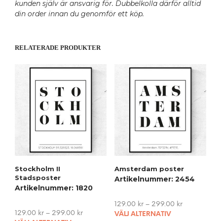
kunden själv är ansvarig för. Dubbelkolla därför alltid
din order innan du genomför ett köp.
RELATERADE PRODUKTER
Stockholm II
Amsterdam poster
Stadsposter
Artikelnummer: 2454
Artikelnummer: 1820
129.00
kr
–
299.00
kr
This
129.00
kr
–
299.00
kr
VÄLJ ALTERNATIV