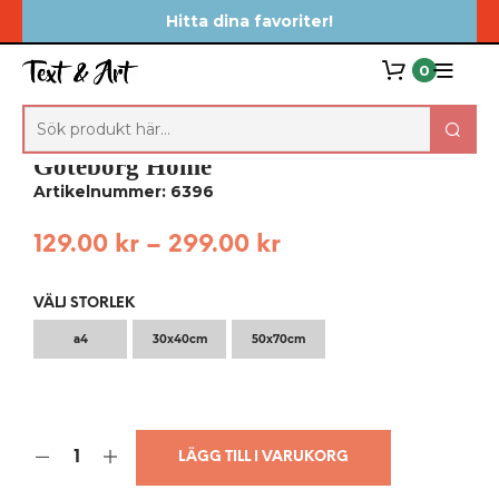
Hitta dina favoriter!
0
Göteborg Home
Artikelnummer: 6396
129.00
kr
–
299.00
kr
VÄLJ STORLEK
a4
30x40cm
50x70cm
LÄGG TILL I VARUKORG