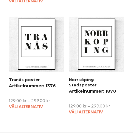
This
pro
VÄLJ ALTERNATIV
product
has
has
mult
multiple
vari
variants.
The
The
opti
options
may
may
be
be
cho
chosen
on
on
the
the
pro
product
pag
Tranås poster
Norrköping
page
Stadsposter
Artikelnummer: 1376
Artikelnummer: 1870
129.00
kr
–
299.00
kr
This
129.00
kr
–
299.00
kr
VÄLJ ALTERNATIV
This
product
VÄLJ ALTERNATIV
pro
has
has
multiple
mult
variants.