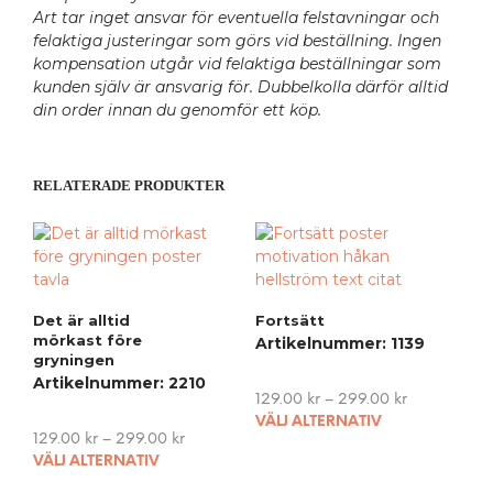
Art tar inget ansvar för eventuella felstavningar och
felaktiga justeringar som görs vid beställning. Ingen
kompensation utgår vid felaktiga beställningar som
kunden själv är ansvarig för. Dubbelkolla därför alltid
din order innan du genomför ett köp.
RELATERADE PRODUKTER
Det är alltid
Fortsätt
mörkast före
Artikelnummer: 1139
gryningen
Artikelnummer: 2210
129.00
kr
–
299.00
kr
This
VÄLJ ALTERNATIV
129.00
kr
–
299.00
kr
pro
This
VÄLJ ALTERNATIV
has
product
mult