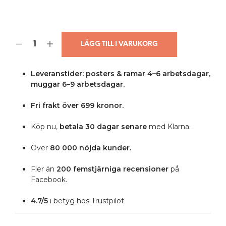
LÄGG TILL I VARUKORG
Leveranstider: posters & ramar 4–6 arbetsdagar,
muggar 6–9 arbetsdagar.
Fri frakt över 699 kronor.
Köp nu,
betala 30 dagar senare
med Klarna.
Över
80 000 nöjda kunder.
Fler än
200 femstjärniga
recensioner
på
Facebook.
4.7/5
i betyg hos Trustpilot