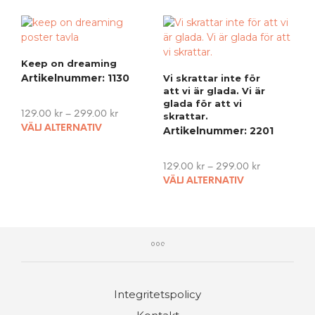
has
vari
multiple
The
variants.
opti
The
may
Keep on dreaming
options
be
Artikelnummer: 1130
Vi skrattar inte för
may
cho
att vi är glada. Vi är
be
on
glada för att vi
chosen
the
129.00
kr
–
299.00
kr
skrattar.
on
This
pro
VÄLJ ALTERNATIV
Artikelnummer: 2201
the
product
pag
product
has
129.00
kr
–
299.00
kr
page
multiple
This
VÄLJ ALTERNATIV
variants.
pro
The
has
options
mult
may
vari
be
The
chosen
opti
on
may
the
Integritetspolicy
be
product
cho