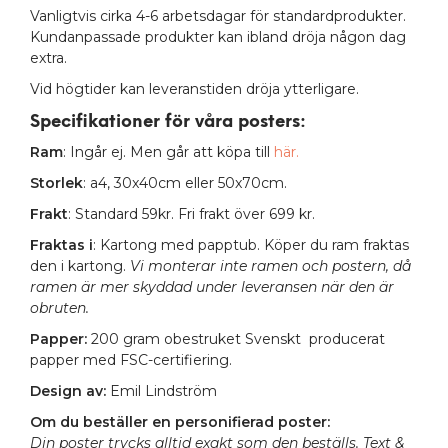
Vanligtvis cirka 4-6 arbetsdagar för standardprodukter.
Kundanpassade produkter kan ibland dröja någon dag
extra.
Vid högtider kan leveranstiden dröja ytterligare.
Specifikationer för våra posters
:
Ram
: Ingår ej. Men går att köpa till
här.
Storlek
: a4, 30x40cm eller 50x70cm.
Frakt
: Standard 59kr. Fri frakt över 699 kr.
Fraktas i
: Kartong med papptub. Köper du ram fraktas
den i kartong.
Vi monterar inte ramen och postern, då
ramen är mer skyddad under leveransen när den är
obruten.
Papper:
200 gram obestruket Svenskt producerat
papper med FSC-certifiering.
Design av:
Emil Lindström
Om du beställer en personifierad poster:
Din poster trycks alltid exakt som den beställs. Text &