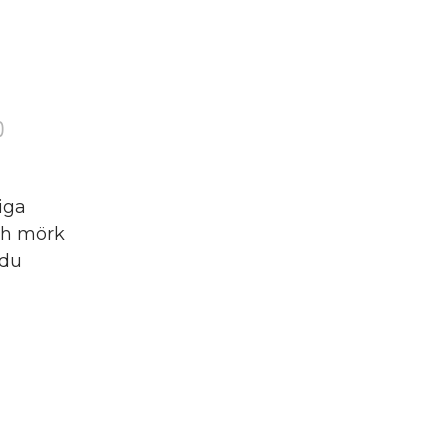
)
iga
och mörk
 du