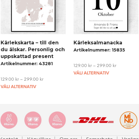
Kärlekskarta – till den
Kärleksalmanacka
du älskar. Personlig och
Artikelnummer: 15835
uppskattad present
Artikelnummer: 43281
129.00
kr
–
299.00
kr
This
VÄLJ ALTERNATIV
129.00
kr
–
299.00
kr
product
This
VÄLJ ALTERNATIV
has
product
multiple
has
variants.
multiple
The
variants.
options
The
may
options