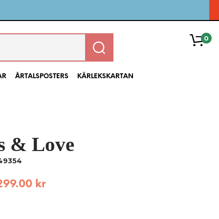
0
AR
ÅRTALSPOSTERS
KÄRLEKSKARTAN
s & Love
 49354
299.00
kr