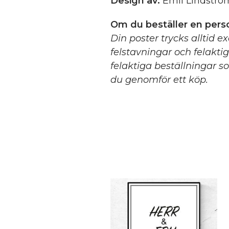
Design av:
Emil Lindströ
Om du beställer en perso
Din poster trycks alltid e
felstavningar och felakti
felaktiga beställningar so
du genomför ett köp.