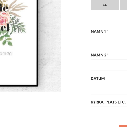
a4
NAMN 1
*
NAMN 2
*
DATUM
KYRKA, PLATS ETC.