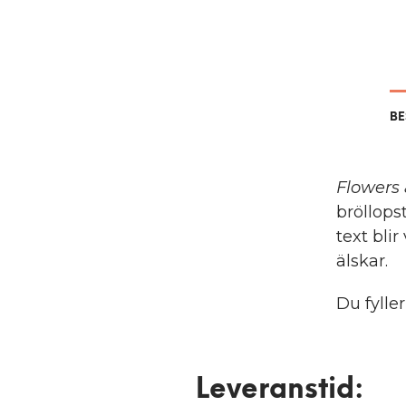
BE
Flowers 
bröllops
text blir
älskar.
Du fyller
Leveranstid: