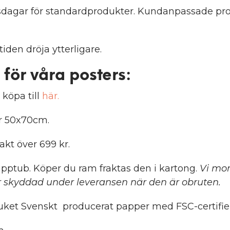
etsdagar för standardprodukter. Kundanpassade pro
iden dröja ytterligare.
 för våra posters
:
 köpa till
här.
er 50x70cm.
rakt över 699 kr.
pptub. Köper du ram fraktas den i kartong.
Vi mon
 skyddad under leveransen när den är obruten.
ket Svenskt producerat papper med FSC-certifier