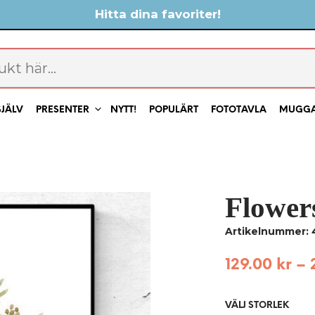
Hitta dina favoriter!
SJÄLV
PRESENTER
NYTT!
POPULÄRT
FOTOTAVLA
MUGG
Flower
Artikelnummer:
129.00
kr
–
VÄLJ STORLEK