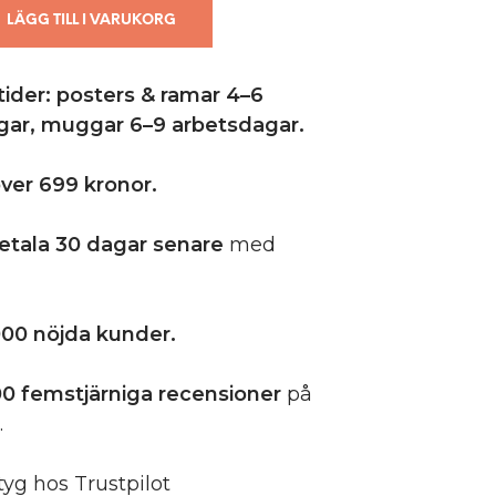
LÄGG TILL I VARUKORG
ider: posters & ramar 4–6
gar,
muggar 6–9 arbetsdagar.
 över 699 kronor.
etala 30 dagar senare
med
00 nöjda kunder.
0 femstjärniga
recensioner
på
.
tyg hos Trustpilot