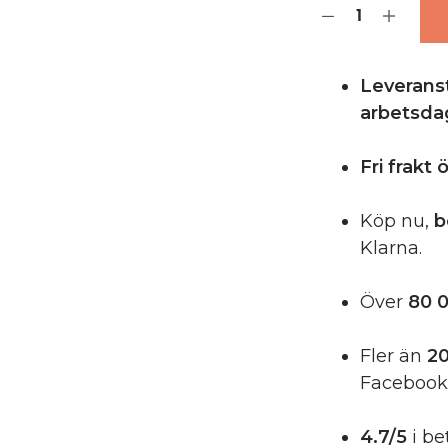
Leveranst
arbetsda
Fri frakt
Köp nu,
b
Klarna.
Över
80 0
Fler än
20
Facebook
4.7/5
i be