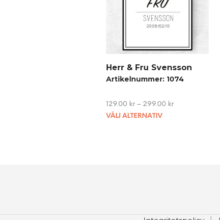
Herr & Fru Svensson
Artikelnummer: 1074
129.00
kr
–
299.00
kr
This
VÄLJ ALTERNATIV
product
has
multiple
variants.
The
options
may