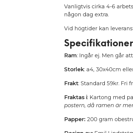
Vanligtvis cirka 4-6 arb
någon dag extra.
Vid högtider kan leveranst
Specifikationer
Ram
: Ingår ej. Men går att
Storlek
: a4, 30x40cm ell
Frakt
: Standard 59kr. Fri f
Fraktas i
: Kartong med pa
postern, då ramen är mer
Papper:
200 gram obestru