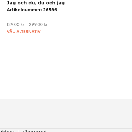
Jag och du, du och jag
Artikelnummer: 26586
129.00
kr
–
299.00
kr
This
VÄLJ ALTERNATIV
product
has
multiple
variants.
The
options
may
be
chosen
on
the
product