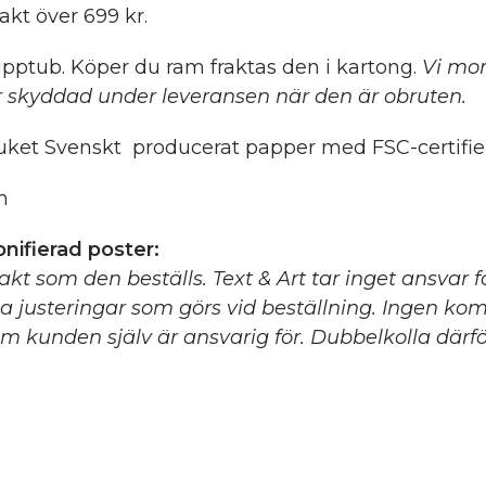
rakt över 699 kr.
pptub. Köper du ram fraktas den i kartong.
Vi mon
 skyddad under leveransen när den är obruten.
ket Svenskt producerat papper med FSC-certifier
m
nifierad poster:
xakt som den beställs. Text & Art tar inget ansvar 
ga justeringar som görs vid beställning. Ingen ko
m kunden själv är ansvarig för. Dubbelkolla därför