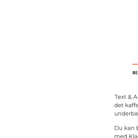
BE
Text & A
det kaff
underba
Du kan b
med Klar