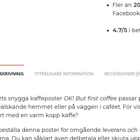
Fler än
20
Facebook
4.7/5
i be
SKRIVNING
YTTERLIGARE INFORMATION
RECENSIONER (0
rts snygga kaffeposter
OK! But first coffee
passar 
eälskande hemmet eller på väggen i caféet. För vis
rt med en varm kopp kaffe?
eställa denna poster för omgående leverans och 
na. Du kan såklart även delbetala eller skjuta up