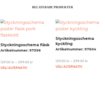
RELATERADE PRODUKTER
Styckningsschema
kyckling
Styckningsschema fläsk
Artikelnummer: 97604
Artikelnummer: 97596
129.00
kr
–
299.00
kr
129.00
kr
–
299.00
kr
This
This
VÄLJ ALTERNATIV
VÄLJ ALTERNATIV
product
product
has
has
multiple
multiple
variants.
variants.
The
The
options