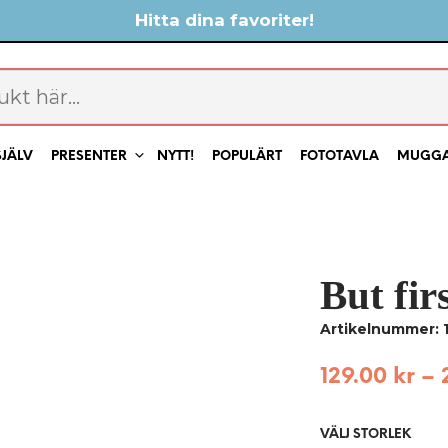
Hitta dina favoriter!
SJÄLV
PRESENTER
NYTT!
POPULÄRT
FOTOTAVLA
MUGG
But fir
Artikelnummer: 
129.00
kr
–
VÄLJ STORLEK