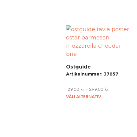
Ostguide
Artikelnummer: 37857
129.00
kr
–
299.00
kr
This
VÄLJ ALTERNATIV
product
has
multiple
variants.