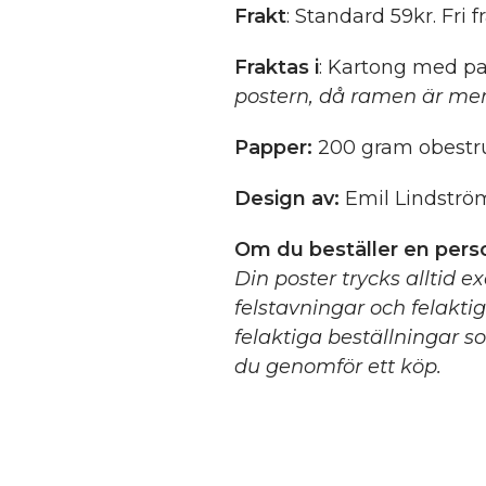
Frakt
: Standard 59kr. Fri f
Fraktas i
: Kartong med pa
postern, då ramen är mer
Papper:
200 gram obestru
Design av:
Emil Lindströ
Om du beställer en perso
Din poster trycks alltid e
felstavningar och felakti
felaktiga beställningar so
du genomför ett köp.