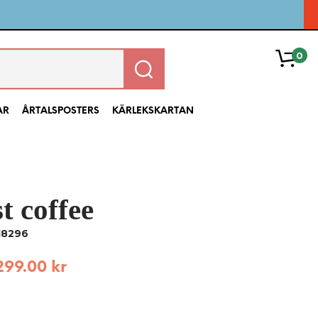
0
AR
ÅRTALSPOSTERS
KÄRLEKSKARTAN
st coffee
18296
299.00
kr