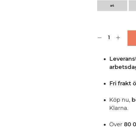
a4
Leveranst
arbetsda
Fri frakt
Köp nu,
b
Klarna.
Över
80 0