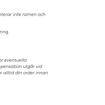
terar inte ramen och
ing.
för eventuella
mpensation utgår vid
 alltid din order innan