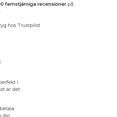
0 femstjärniga
recensioner
på
.
tyg hos Trustpilot
)
perfekt i
st är det
betala
p din