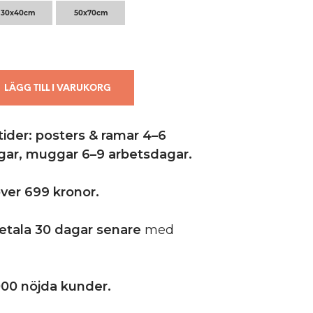
30x40cm
50x70cm
LÄGG TILL I VARUKORG
ider: posters & ramar 4–6
gar,
muggar 6–9 arbetsdagar.
 över 699 kronor.
etala 30 dagar senare
med
00 nöjda kunder.