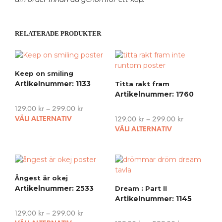
RELATERADE PRODUKTER
Keep on smiling
Artikelnummer: 1133
Titta rakt fram
Artikelnummer: 1760
129.00
kr
–
299.00
kr
This
VÄLJ ALTERNATIV
129.00
kr
–
299.00
kr
product
This
VÄLJ ALTERNATIV
has
pro
multiple
has
variants.
mult
The
vari
Ångest är okej
options
The
Artikelnummer: 2533
Dream : Part II
may
opti
Artikelnummer: 1145
be
may
chosen
be
129.00
kr
–
299.00
kr
on
cho