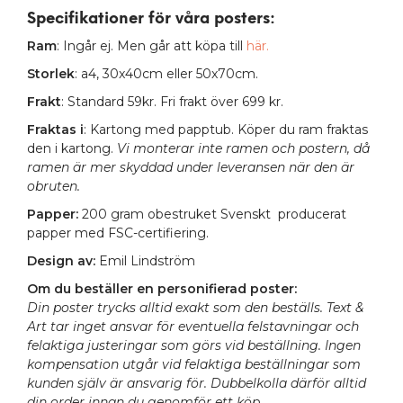
Specifikationer för våra posters
:
Ram
: Ingår ej. Men går att köpa till
här.
Storlek
: a4, 30x40cm eller 50x70cm.
Frakt
: Standard 59kr. Fri frakt över 699 kr.
Fraktas i
: Kartong med papptub. Köper du ram fraktas
den i kartong.
Vi monterar inte ramen och postern, då
ramen är mer skyddad under leveransen när den är
obruten.
Papper:
200 gram obestruket Svenskt producerat
papper med FSC-certifiering.
Design av:
Emil Lindström
Om du beställer en personifierad poster:
Din poster trycks alltid exakt som den beställs. Text &
Art tar inget ansvar för eventuella felstavningar och
felaktiga justeringar som görs vid beställning. Ingen
kompensation utgår vid felaktiga beställningar som
kunden själv är ansvarig för. Dubbelkolla därför alltid
din order innan du genomför ett köp.