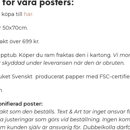
 för våra posters
:
 köpa till
här.
er 50x70cm.
rakt över 699 kr.
pptub. Köper du ram fraktas den i kartong.
Vi mon
 skyddad under leveransen när den är obruten.
ket Svenskt producerat papper med FSC-certifier
m
nifierad poster:
xakt som den beställs. Text & Art tar inget ansvar 
ga justeringar som görs vid beställning. Ingen ko
m kunden själv är ansvarig för. Dubbelkolla därför