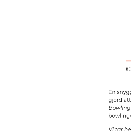
BE
En snygg
gjord at
Bowling 
bowlinge
Vi tar h