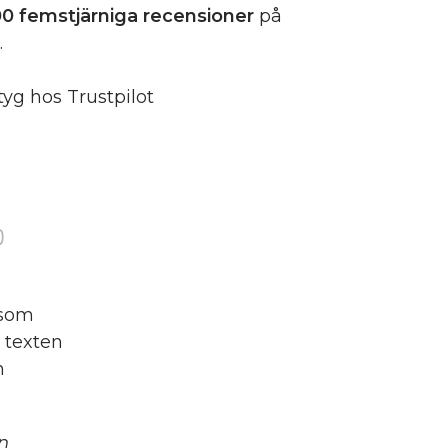
0 femstjärniga
recensioner
på
.
tyg hos Trustpilot
)
 som
 texten
n
n