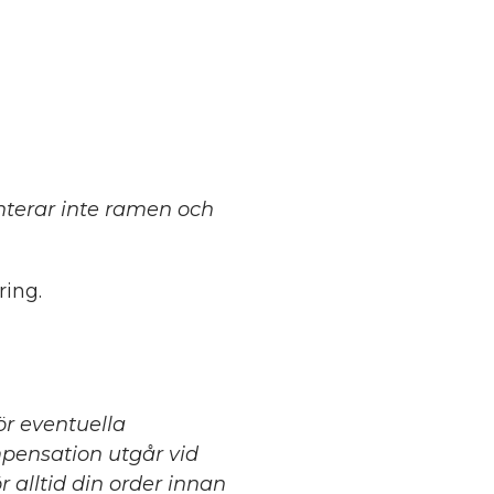
terar inte ramen och
ing.
för eventuella
mpensation utgår vid
 alltid din order innan