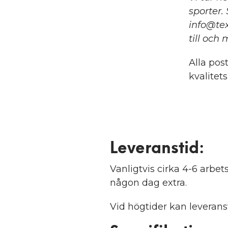
sporter.
info@tex
till och
Alla pos
kvalitet
Leveranstid:
Vanligtvis cirka 4-6 arb
någon dag extra.
Vid högtider kan leveranst