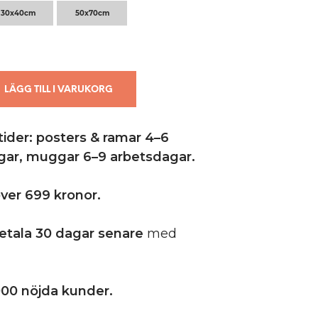
U
30x40cm
50x70cm
K
T
E
R
I
V
LÄGG TILL I VARUKORG
A
R
U
ider: posters & ramar 4–6
K
O
gar,
muggar 6–9 arbetsdagar.
R
G
E
 över 699 kronor.
N
.
etala 30 dagar senare
med
00 nöjda kunder.