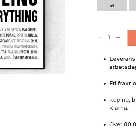
a4
Leveranst
arbetsda
Fri frakt
Köp nu,
b
Klarna.
Över
80 0