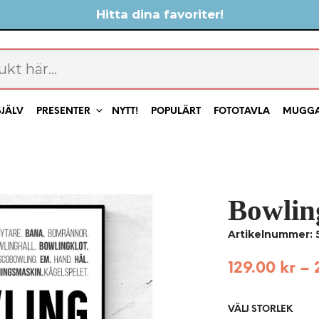
Hitta dina favoriter!
SJÄLV
PRESENTER
NYTT!
POPULÄRT
FOTOTAVLA
MUGG
Bowling
Artikelnummer: 
129.00
kr
–
VÄLJ STORLEK