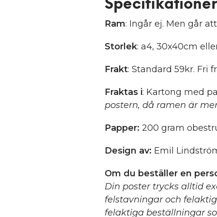
Specifikationer
Ram
: Ingår ej. Men går att
Storlek
: a4, 30x40cm ell
Frakt
: Standard 59kr. Fri f
Fraktas i
: Kartong med pa
postern, då ramen är mer
Papper:
200 gram obestru
Design av:
Emil Lindströ
Om du beställer en perso
Din poster trycks alltid e
felstavningar och felakti
felaktiga beställningar so