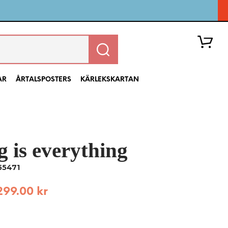
AR
ÅRTALSPOSTERS
KÄRLEKSKARTAN
 is everything
I
N
55471
G
A
299.00
kr
P
R
O
D