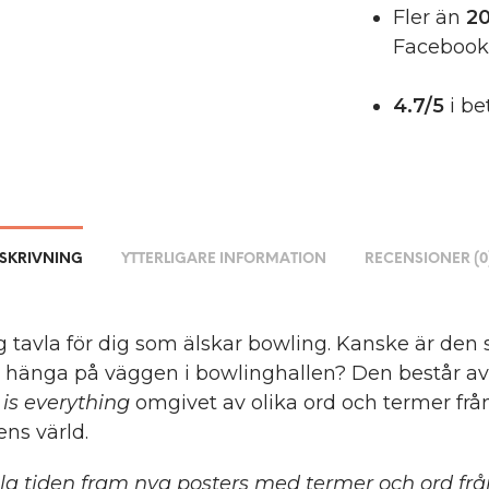
Fler än
20
Facebook
4.7/5
i be
SKRIVNING
YTTERLIGARE INFORMATION
RECENSIONER (0
 tavla för dig som älskar bowling. Kanske är den
t hänga på väggen i bowlinghallen? Den består av
is everything
omgivet av olika ord och termer frå
ns värld.
ela tiden fram nya posters med termer och ord frå