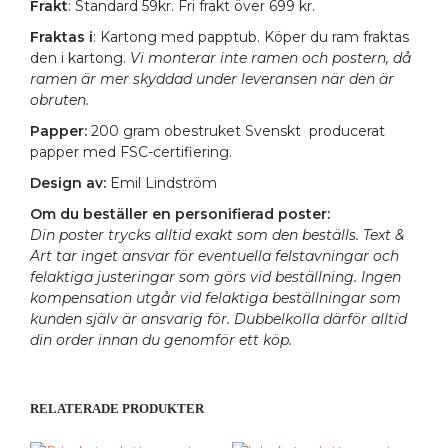
Frakt
: Standard 59kr. Fri frakt över 699 kr.
Fraktas i
: Kartong med papptub. Köper du ram fraktas
den i kartong.
Vi monterar inte ramen och postern, då
ramen är mer skyddad under leveransen när den är
obruten.
Papper:
200 gram obestruket Svenskt producerat
papper med FSC-certifiering.
Design av:
Emil Lindström
Om du beställer en personifierad poster:
Din poster trycks alltid exakt som den beställs. Text &
Art tar inget ansvar för eventuella felstavningar och
felaktiga justeringar som görs vid beställning. Ingen
kompensation utgår vid felaktiga beställningar som
kunden själv är ansvarig för. Dubbelkolla därför alltid
din order innan du genomför ett köp.
RELATERADE PRODUKTER