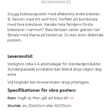
RECENSIONER (0)
Snygg bokstavsposter med alfabetets andra bokstav:
B. Skriven med ett serif-font. Perfekt att kombinera
med flera bokstäver. Kanske hela familjens första
bokstäver i namnen? Bara fantasin sätter gränser här!
Betala med Klarna på textart.se. Du kan även delbetala
postern.
Leveranstid:
Vanligtvis cirka 4-6 arbetsdagar för standardprodukter.
Kundanpassade produkter kan ibland dröja någon dag
extra.
Vid högtider kan leveranstiden dröja ytterligare.
Specifikationer för våra posters
:
Ram
: Ingår ej. Men går att köpa till
här.
Storlek
: a4, 30x40cm eller 50x70cm.