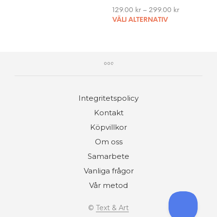
may
129.00
kr
–
299.00
kr
This
be
VÄLJ ALTERNATIV
pro
chosen
has
on
mult
the
vari
product
The
page
opti
may
Integritetspolicy
be
cho
Kontakt
on
Köpvillkor
the
pro
Om oss
pag
Samarbete
Vanliga frågor
Vår metod
©
Text & Art