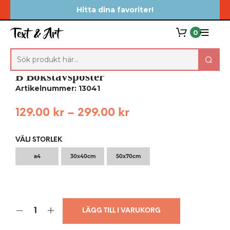
Hitta dina favoriter!
0
B Bokstavsposter
Artikelnummer: 13041
129.00
kr
–
299.00
kr
VÄLJ STORLEK
a4
30x40cm
50x70cm
LÄGG TILL I VARUKORG