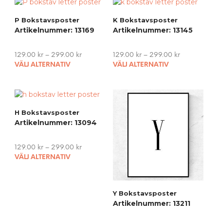
P Bokstavsposter
K Bokstavsposter
Artikelnummer: 13169
Artikelnummer: 13145
129.00
kr
–
299.00
kr
129.00
kr
–
299.00
kr
This
This
VÄLJ ALTERNATIV
VÄLJ ALTERNATIV
product
pro
has
has
multiple
mult
variants.
vari
H Bokstavsposter
The
The
Artikelnummer: 13094
options
opti
may
may
be
be
129.00
kr
–
299.00
kr
chosen
cho
This
VÄLJ ALTERNATIV
on
on
product
the
the
has
product
pro
multiple
Y Bokstavsposter
page
pag
variants.
Artikelnummer: 13211
The
options