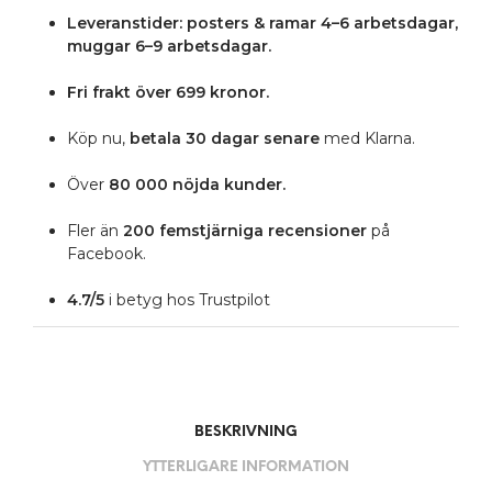
Leveranstider: posters & ramar 4–6 arbetsdagar,
muggar 6–9 arbetsdagar.
Fri frakt över 699 kronor.
Köp nu,
betala 30 dagar senare
med Klarna.
Över
80 000 nöjda kunder.
Fler än
200 femstjärniga
recensioner
på
Facebook.
4.7/5
i betyg hos Trustpilot
BESKRIVNING
YTTERLIGARE INFORMATION