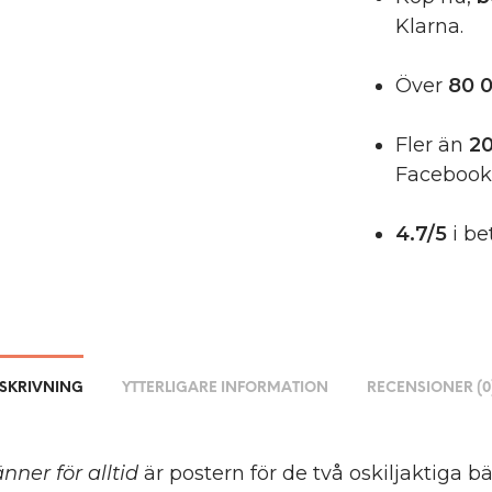
Klarna.
Över
80 0
Fler än
20
Facebook
4.7/5
i be
SKRIVNING
YTTERLIGARE INFORMATION
RECENSIONER (0
nner för alltid
är postern för de två oskiljaktiga bä