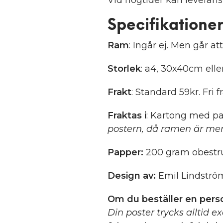
Specifikationer
Ram
: Ingår ej. Men går att
Storlek
: a4, 30x40cm ell
Frakt
: Standard 59kr. Fri f
Fraktas i
: Kartong med pa
postern, då ramen är mer
Papper:
200 gram obestru
Design av:
Emil Lindströ
Om du beställer en perso
Din poster trycks alltid e