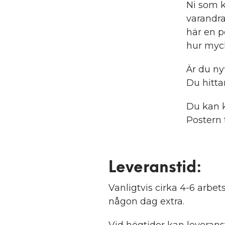
Ni som k
varandra
här en po
hur myck
Är du ny
Du hitt
Du kan k
Postern 
Leveranstid:
Vanligtvis cirka 4-6 arb
någon dag extra.
Vid högtider kan leveranst