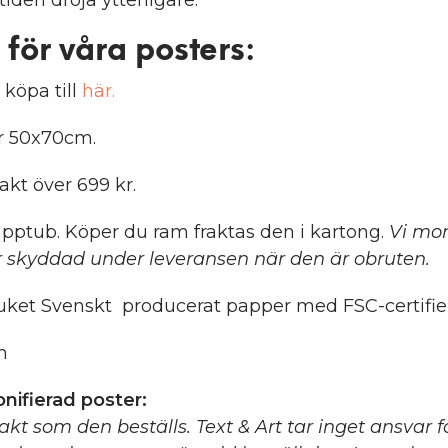
 för våra posters
:
 köpa till
här.
er 50x70cm.
rakt över 699 kr.
pptub. Köper du ram fraktas den i kartong.
Vi mon
 skyddad under leveransen när den är obruten.
ket Svenskt producerat papper med FSC-certifier
m
nifierad poster:
xakt som den beställs. Text & Art tar inget ansvar 