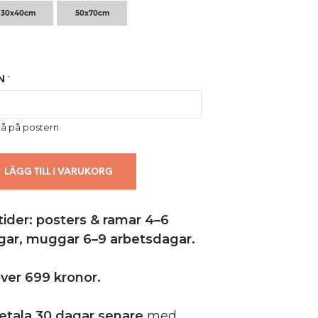
U
30x40cm
50x70cm
K
T
E
R
I
N
*
V
A
R
U
å på postern
K
O
R
LÄGG TILL I VARUKORG
G
E
N
.
ider: posters & ramar 4–6
gar,
muggar 6–9 arbetsdagar.
 över 699 kronor.
etala 30 dagar senare
med