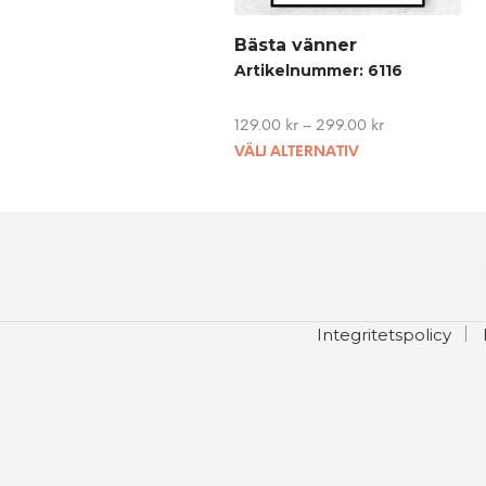
Bästa vänner
Artikelnummer: 6116
129.00
kr
–
299.00
kr
This
VÄLJ ALTERNATIV
product
has
multiple
variants.
The
options
Integritetspolicy
may
be
chosen
on
the