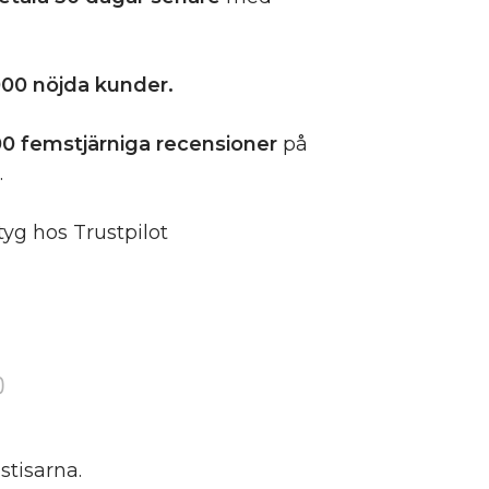
00 nöjda kunder.
0 femstjärniga
recensioner
på
.
tyg hos Trustpilot
)
stisarna.