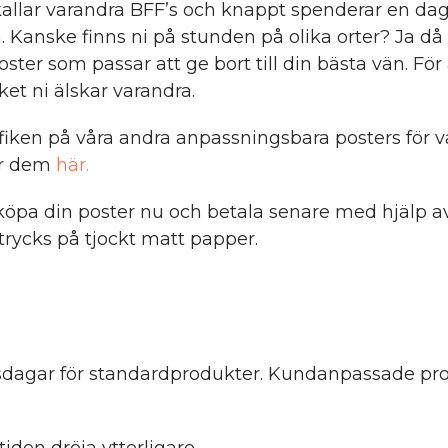
allar varandra BFF’s och knappt spenderar en da
. Kanske finns ni på stunden på olika orter? Ja då 
ster som passar att ge bort till din bästa vän. För 
et ni älskar varandra.
fiken på våra andra anpassningsbara posters för 
ar dem
här.
öpa din poster nu och betala senare med hjälp av
trycks på tjockt matt papper.
etsdagar för standardprodukter. Kundanpassade pro
iden dröja ytterligare.