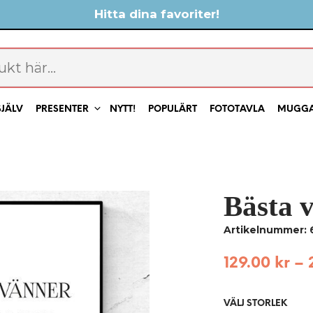
Hitta dina favoriter!
SJÄLV
PRESENTER
NYTT!
POPULÄRT
FOTOTAVLA
MUGG
Bästa v
Artikelnummer: 
129.00
kr
–
VÄLJ STORLEK