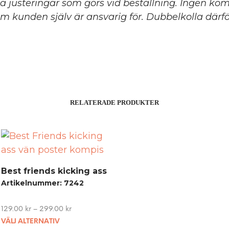
ga justeringar som görs vid beställning. Ingen ko
m kunden själv är ansvarig för. Dubbelkolla därför
RELATERADE PRODUKTER
Best friends kicking ass
Artikelnummer: 7242
129.00
kr
–
299.00
kr
This
VÄLJ ALTERNATIV