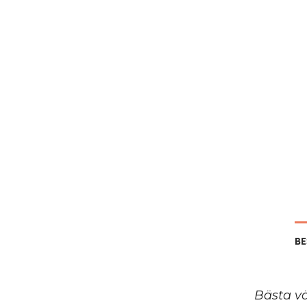
BE
Bästa vä