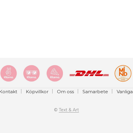
product
has
multiple
variants.
The
options
may
be
chosen
on
the
product
Kontakt
Köpvillkor
Om oss
Samarbete
Vanliga
page
©
Text & Art