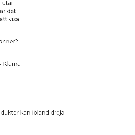
g utan
är det
att visa
vänner?
 Klarna.
dukter kan ibland dröja