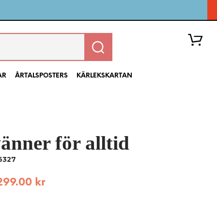
AR
ÅRTALSPOSTERS
KÄRLEKSKARTAN
änner för alltid
I
N
6327
G
A
299.00
kr
P
R
O
D