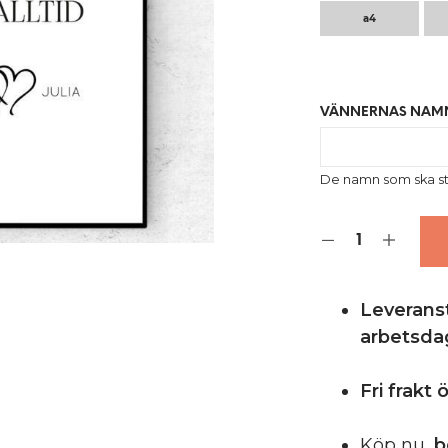
a4
VÄNNERNAS NAM
De namn som ska st
Leveranst
arbetsda
Fri frakt
Köp nu,
b