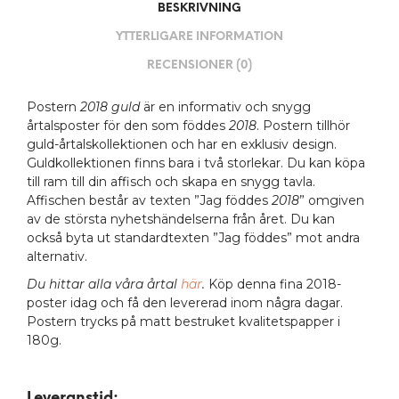
BESKRIVNING
YTTERLIGARE INFORMATION
RECENSIONER (0)
Postern
2018 guld
är en informativ och snygg
årtalsposter för den som föddes
2018
. Postern tillhör
guld-årtalskollektionen och har en exklusiv design.
Guldkollektionen finns bara i två storlekar. Du kan köpa
till ram till din affisch och skapa en snygg tavla.
Affischen består av texten ”Jag föddes
2018
” omgiven
av de största nyhetshändelserna från året. Du kan
också byta ut standardtexten ”Jag föddes” mot andra
alternativ.
Du hittar alla våra årtal
här
.
Köp denna fina 2018-
poster idag och få den levererad inom några dagar.
Postern trycks på matt bestruket kvalitetspapper i
180g.
Leveranstid: