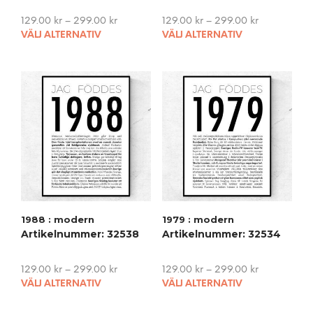
129.00
kr
–
299.00
kr
129.00
kr
–
299.00
kr
This
This
VÄLJ ALTERNATIV
VÄLJ ALTERNATIV
product
pro
has
has
multiple
mult
variants.
vari
The
The
options
opti
may
may
be
be
chosen
cho
on
on
the
the
product
pro
1988 : modern
1979 : modern
page
pag
Artikelnummer: 32538
Artikelnummer: 32534
129.00
kr
–
299.00
kr
129.00
kr
–
299.00
kr
This
This
VÄLJ ALTERNATIV
VÄLJ ALTERNATIV
product
pro
has
has