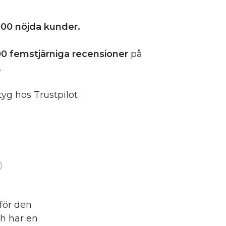
00 nöjda kunder.
0 femstjärniga
recensioner
på
.
tyg hos Trustpilot
)
för den
ch har en