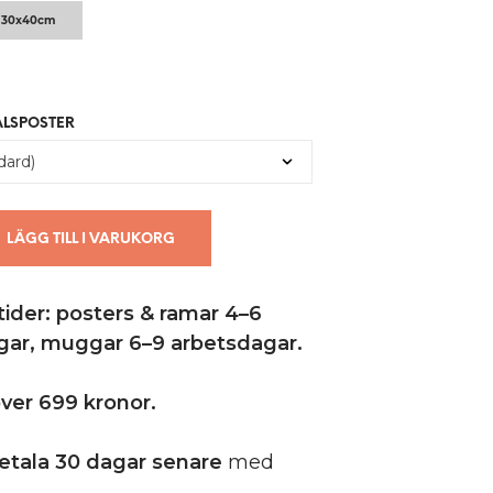
U
30x40cm
K
T
E
R
I
ALSPOSTER
V
A
R
U
K
O
LÄGG TILL I VARUKORG
R
G
E
ider: posters & ramar 4–6
N
.
gar,
muggar 6–9 arbetsdagar.
 över 699 kronor.
etala 30 dagar senare
med