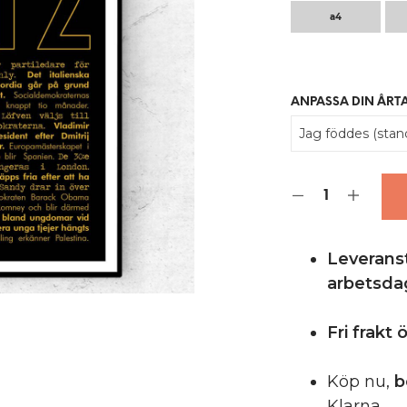
a4
ANPASSA DIN ÅRT
Leveranst
arbetsda
Fri frakt
Köp nu,
b
Klarna.