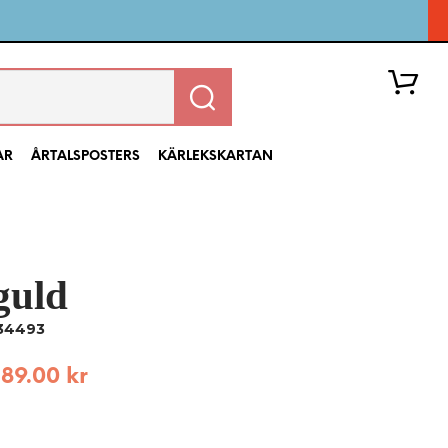
AR
ÅRTALSPOSTERS
KÄRLEKSKARTAN
guld
I
N
 34493
G
A
189.00
kr
P
R
O
D