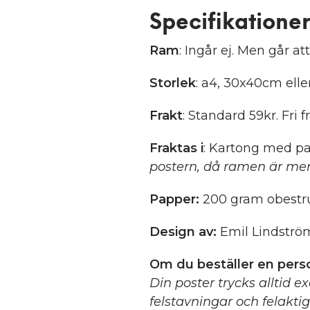
Specifikationer
Ram
: Ingår ej. Men går att
Storlek
: a4, 30x40cm ell
Frakt
: Standard 59kr. Fri f
Fraktas i
: Kartong med pa
postern, då ramen är mer
Papper:
200 gram obestru
Design av:
Emil Lindströ
Om du beställer en perso
Din poster trycks alltid e
felstavningar och felakti