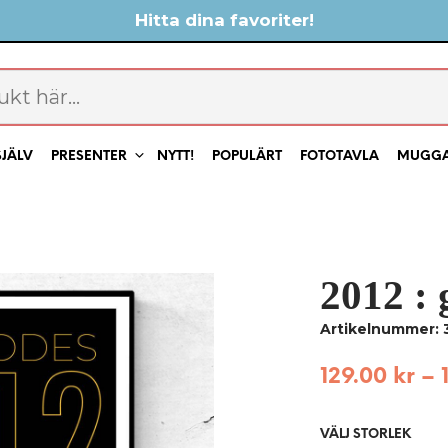
Hitta dina favoriter!
SJÄLV
PRESENTER
NYTT!
POPULÄRT
FOTOTAVLA
MUGG
2012 : 
Artikelnummer:
129.00
kr
–
VÄLJ STORLEK