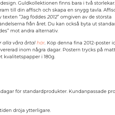
 design. Guldkollektionen finns bara i två storleka
 ram till din affisch och skapa en snygg tavla. Affi
v texten ”Jag föddes
2012
” omgiven av de största
ndelserna från året. Du kan också byta ut standa
des” mot andra alternativ.
r alla våra årtal
här
.
Köp denna fina 2012-poster i
evererad inom några dagar. Postern trycks på mat
t kvalitetspapper i 180g.
etsdagar för standardprodukter. Kundanpassade pro
iden dröja ytterligare.