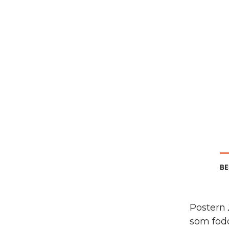
BE
Postern
som föd