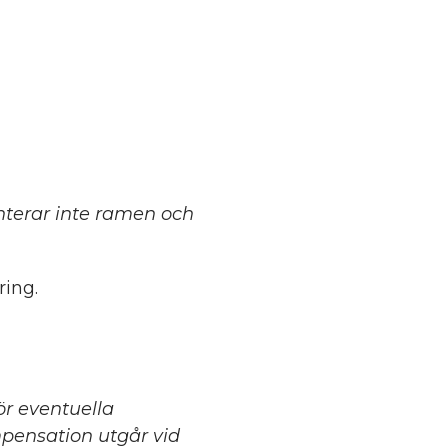
terar inte ramen och
ing.
för eventuella
mpensation utgår vid