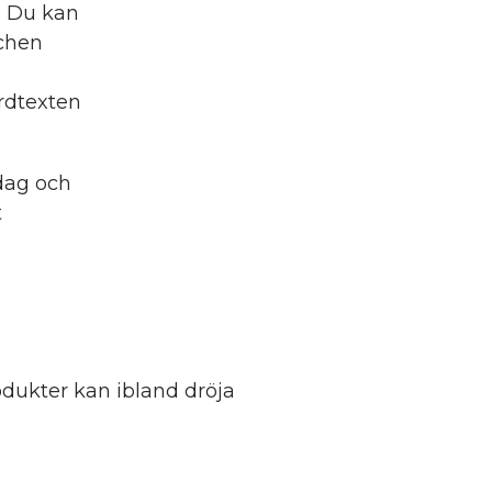
r. Du kan
schen
rdtexten
dag och
t
dukter kan ibland dröja