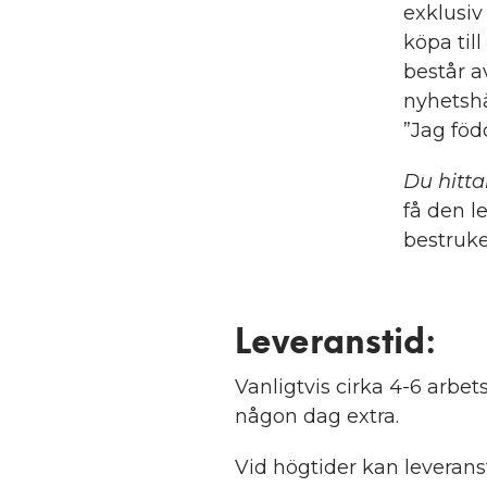
exklusiv
köpa till
består a
nyhetshä
”Jag föd
Du hitta
få den l
bestruke
Leveranstid:
Vanligtvis cirka 4-6 arb
någon dag extra.
Vid högtider kan leveranst