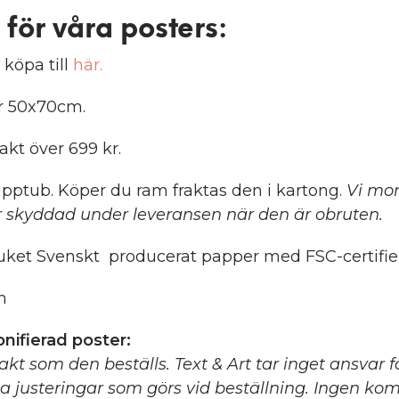
 för våra posters
:
 köpa till
här.
er 50x70cm.
rakt över 699 kr.
pptub. Köper du ram fraktas den i kartong.
Vi mon
 skyddad under leveransen när den är obruten.
ket Svenskt producerat papper med FSC-certifier
m
nifierad poster:
xakt som den beställs. Text & Art tar inget ansvar 
ga justeringar som görs vid beställning. Ingen ko