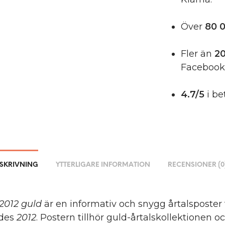
Över
80 0
Fler än
20
Facebook
4.7/5
i be
SKRIVNING
YTTERLIGARE INFORMATION
RECENSIONER (0
2012 guld
är en informativ och snygg årtalsposter 
des
2012
. Postern tillhör guld-årtalskollektionen o