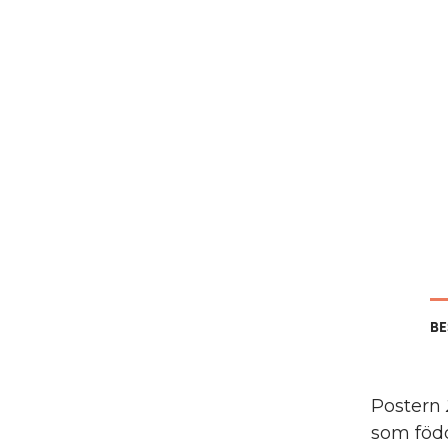
BE
Postern
som föd