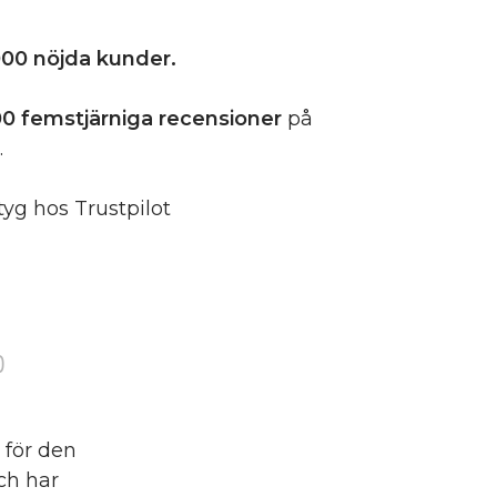
00 nöjda kunder.
0 femstjärniga
recensioner
på
.
tyg hos Trustpilot
)
 för den
och har