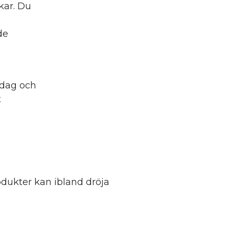
kar. Du
de
idag och
t
dukter kan ibland dröja