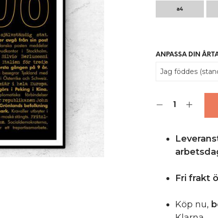
a4
ANPASSA DIN ÅRT
Leveranst
arbetsda
Fri frakt
Köp nu,
b
Klarna.