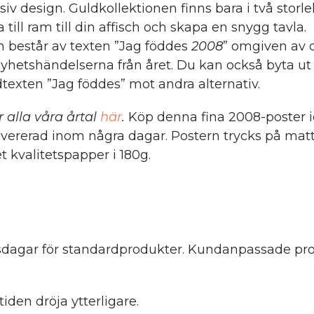
siv design. Guldkollektionen finns bara i två storle
 till ram till din affisch och skapa en snygg tavla.
n består av texten ”Jag föddes
2008
” omgiven av 
nyhetshändelserna från året. Du kan också byta ut
texten ”Jag föddes” mot andra alternativ.
r alla våra årtal
här
.
Köp denna fina 2008-poster 
evererad inom några dagar. Postern trycks på mat
t kvalitetspapper i 180g.
etsdagar för standardprodukter. Kundanpassade pro
iden dröja ytterligare.