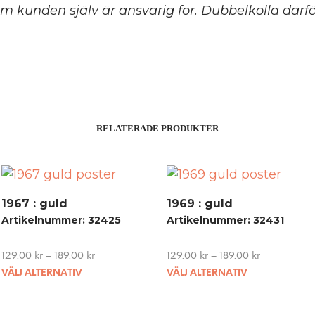
m kunden själv är ansvarig för. Dubbelkolla därför
RELATERADE PRODUKTER
1967 : guld
1969 : guld
Artikelnummer: 32425
Artikelnummer: 32431
129.00
kr
–
189.00
kr
129.00
kr
–
189.00
kr
This
This
VÄLJ ALTERNATIV
VÄLJ ALTERNATIV
product
product
has
has