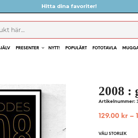
Hitta dina favoriter!
SJÄLV
PRESENTER
NYTT!
POPULÄRT
FOTOTAVLA
MUGG
2008 : 
Artikelnummer: 
129.00
kr
–
VÄLJ STORLEK