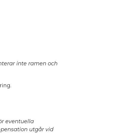
terar inte ramen och
ing.
för eventuella
mpensation utgår vid