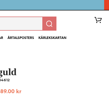
AR
ÅRTALSPOSTERS
KÄRLEKSKARTAN
guld
I
N
34612
G
A
189.00
kr
P
R
O
D