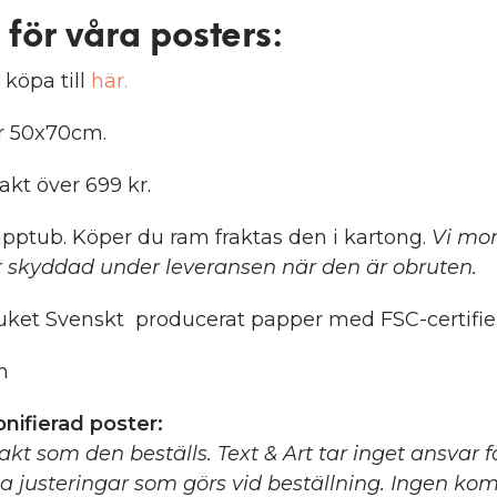
 för våra posters
:
 köpa till
här.
er 50x70cm.
rakt över 699 kr.
pptub. Köper du ram fraktas den i kartong.
Vi mon
 skyddad under leveransen när den är obruten.
ket Svenskt producerat papper med FSC-certifier
m
nifierad poster:
xakt som den beställs. Text & Art tar inget ansvar 
ga justeringar som görs vid beställning. Ingen ko