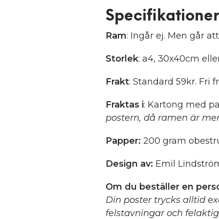
Specifikationer
Ram
: Ingår ej. Men går att
Storlek
: a4, 30x40cm ell
Frakt
: Standard 59kr. Fri f
Fraktas i
: Kartong med pa
postern, då ramen är mer
Papper:
200 gram obestru
Design av:
Emil Lindströ
Om du beställer en perso
Din poster trycks alltid e
felstavningar och felakti