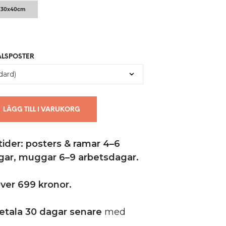
U
30x40cm
K
T
E
R
I
ALSPOSTER
V
A
R
U
K
O
LÄGG TILL I VARUKORG
R
G
E
ider: posters & ramar 4–6
N
.
gar,
muggar 6–9 arbetsdagar.
 över 699 kronor.
etala 30 dagar senare
med