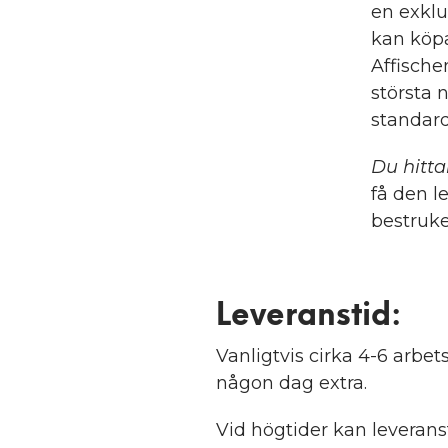
en exklu
kan köpa
Affische
största 
standard
Du hitta
få den l
bestruke
Leveranstid:
Vanligtvis cirka 4-6 arb
någon dag extra.
Vid högtider kan leveranst