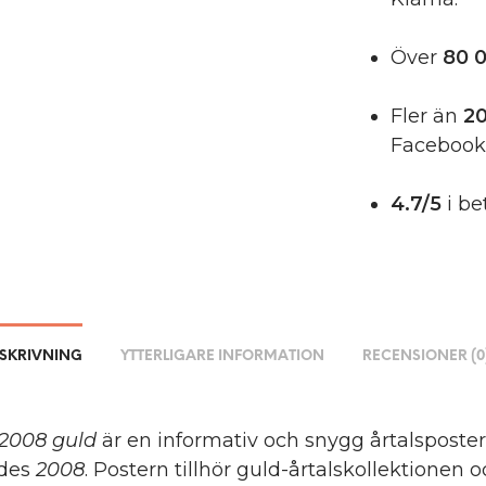
Över
80 0
Fler än
20
Facebook
4.7/5
i be
SKRIVNING
YTTERLIGARE INFORMATION
RECENSIONER (0
2008 guld
är en informativ och snygg årtalsposter
des
2008
. Postern tillhör guld-årtalskollektionen 