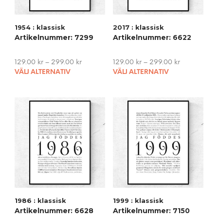
1954 : klassisk
2017 : klassisk
Artikelnummer: 7299
Artikelnummer: 6622
129.00
kr
–
299.00
kr
129.00
kr
–
299.00
kr
This
This
VÄLJ ALTERNATIV
VÄLJ ALTERNATIV
product
pro
has
has
multiple
mult
variants.
vari
The
The
options
opti
may
may
be
be
chosen
cho
on
on
the
the
product
pro
1986 : klassisk
1999 : klassisk
page
pag
Artikelnummer: 6628
Artikelnummer: 7150