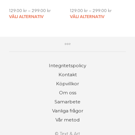
129.00
kr
–
299.00
kr
129.00
kr
–
299.00
kr
This
This
VÄLJ ALTERNATIV
VÄLJ ALTERNATIV
product
pro
has
has
multiple
mult
variants.
vari
The
The
options
opti
may
may
Integritetspolicy
be
be
chosen
cho
Kontakt
on
on
Köpvillkor
the
the
product
pro
Om oss
page
pag
Samarbete
Vanliga frågor
Vår metod
©
Text & Art