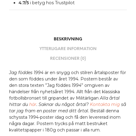
4.7/5
i betyg hos Trustpilot
BESKRIVNING
YTTERLIGARE INFORMATION
RECENSIONER (0)
Jag föddes 1994
är en snygg och stilren årtalsposter för
den som föddes under året 1994. Postern består av
den stora texten ”Jag föddes
1994
” omgiven av
händelser från nyhetsåret 1994. Allt från det klassiska
fotbollsbronset till gripandet av Militärligan
Alla årtal
hittar du
här
. Saknar du något årtal?
Kontakta mig
så
tar jag fram en poster med ditt årtal.
Beställ denna
schyssta 1994-poster idag och få den levererad inom
några dagar. Postern trycks på matt bestruket
kvalitetspapper i 180g och passar i alla rum.