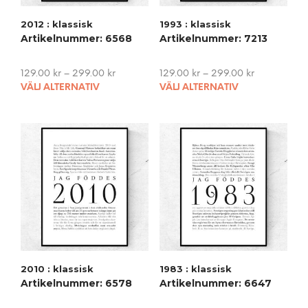
2012 : klassisk
1993 : klassisk
Artikelnummer: 6568
Artikelnummer: 7213
129.00
kr
–
299.00
kr
129.00
kr
–
299.00
kr
This
This
VÄLJ ALTERNATIV
VÄLJ ALTERNATIV
product
pro
has
has
multiple
mult
variants.
vari
The
The
options
opti
may
may
be
be
chosen
cho
on
on
the
the
product
pro
2010 : klassisk
1983 : klassisk
page
pag
Artikelnummer: 6578
Artikelnummer: 6647