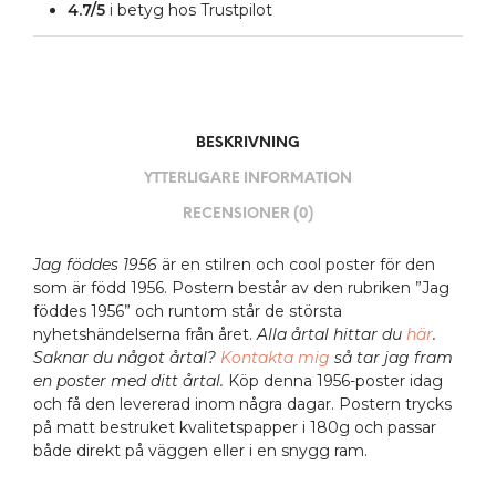
4.7/5
i betyg hos Trustpilot
BESKRIVNING
YTTERLIGARE INFORMATION
RECENSIONER (0)
Jag föddes 1956
är en stilren och cool poster för den
som är född 1956. Postern består av den rubriken ”Jag
föddes 1956” och runtom står de största
nyhetshändelserna från året.
Alla årtal hittar du
här
.
Saknar du något årtal?
Kontakta mig
så tar jag fram
en poster med ditt årtal.
Köp denna 1956-poster idag
och få den levererad inom några dagar. Postern trycks
på matt bestruket kvalitetspapper i 180g och passar
både direkt på väggen eller i en snygg ram.