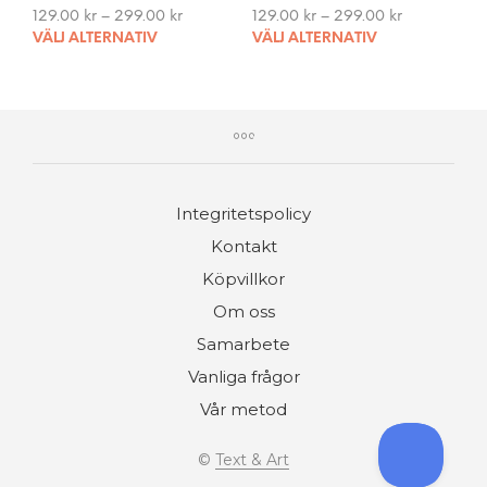
129.00
kr
–
299.00
kr
129.00
kr
–
299.00
kr
This
This
VÄLJ ALTERNATIV
VÄLJ ALTERNATIV
product
pro
has
has
multiple
mult
variants.
vari
The
The
options
opti
may
may
Integritetspolicy
be
be
chosen
cho
Kontakt
on
on
Köpvillkor
the
the
product
pro
Om oss
page
pag
Samarbete
Vanliga frågor
Vår metod
©
Text & Art