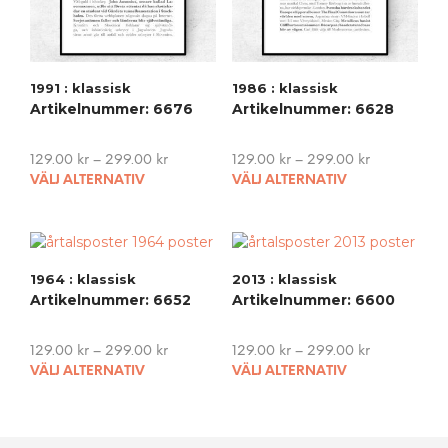
1991 : klassisk
1986 : klassisk
Artikelnummer: 6676
Artikelnummer: 6628
129.00
kr
–
299.00
kr
129.00
kr
–
299.00
kr
This
This
VÄLJ ALTERNATIV
VÄLJ ALTERNATIV
product
pro
has
has
multiple
mult
variants.
vari
1964 : klassisk
2013 : klassisk
The
The
Artikelnummer: 6652
Artikelnummer: 6600
options
opti
may
may
be
be
129.00
kr
–
299.00
kr
129.00
kr
–
299.00
kr
chosen
cho
This
This
VÄLJ ALTERNATIV
VÄLJ ALTERNATIV
on
on
product
pro
the
the
has
has
product
pro
multiple
mult