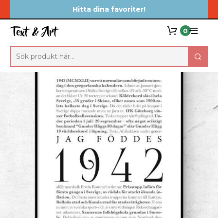
Hitta dina favoriter!
0