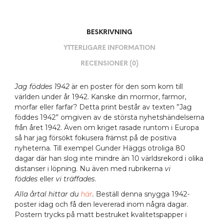
BESKRIVNING
YTTERLIGARE INFORMATION
RECENSIONER (0)
Jag föddes
1942
är en poster för den som kom till
världen under år 1942. Kanske din mormor, farmor,
morfar eller farfar? Detta print består av texten ”Jag
föddes 1942” omgiven av de största nyhetshändelserna
från året 1942. Även om kriget rasade runtom i Europa
så har jag försökt fokusera främst på de positiva
nyheterna. Till exempel Gunder Häggs otroliga 80
dagar där han slog inte mindre än 10 världsrekord i olika
distanser i löpning. Nu även med rubrikerna
vi
föddes
eller
vi träffades
.
Alla årtal hittar du
här
.
Beställ denna snygga 1942-
poster idag och få den levererad inom några dagar.
Postern trycks på matt bestruket kvalitetspapper i