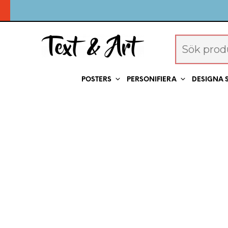
POSTERS
PERSONIFIERA
DESIGNA 
Fototavla: Padel (
Artikelnummer: 99205
Vår populära Memory Art men på temat padel!