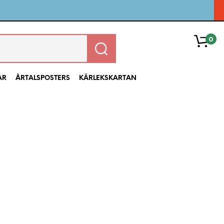
0
AR
ÅRTALSPOSTERS
KÄRLEKSKARTAN
Leveranstider: posters & ramar 4–6
arbetsdagar,
muggar 6–9
arbetsdagar.
Fri frakt över 699 kronor.