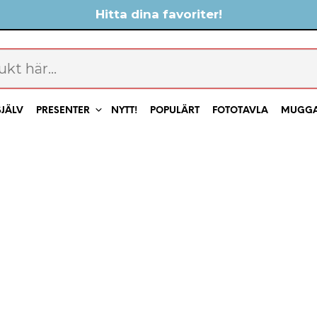
Hitta dina favoriter!
SJÄLV
PRESENTER
NYTT!
POPULÄRT
FOTOTAVLA
MUGG
din egen bild & text)
 Det här är en poster för dig som lever för