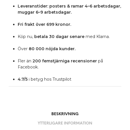
Leveranstider: posters & ramar 4–6 arbetsdagar,
muggar 6–9 arbetsdagar.
Fri frakt över 699 kronor.
Köp nu,
betala 30 dagar senare
med Klarna.
Över
80 000 nöjda kunder.
Fler än
200 femstjärniga
recensioner
på
Facebook.
4.7/5
i betyg hos Trustpilot
BESKRIVNING
YTTERLIGARE INFORMATION