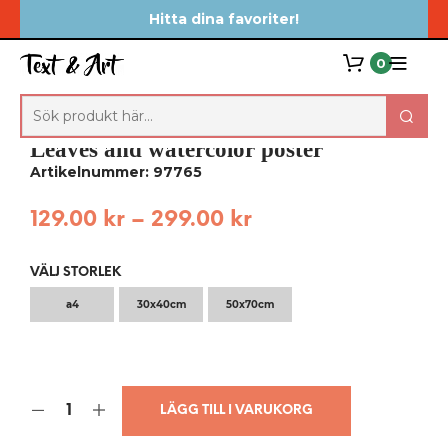
Hitta dina favoriter!
0
Leaves and watercolor poster
Artikelnummer: 97765
129.00
kr
–
299.00
kr
VÄLJ STORLEK
a4
30x40cm
50x70cm
LÄGG TILL I VARUKORG