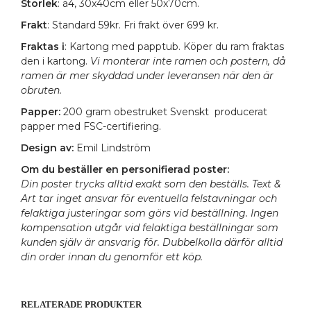
Storlek
: a4, 30x40cm eller 50x70cm.
Frakt
: Standard 59kr. Fri frakt över 699 kr.
Fraktas i
: Kartong med papptub. Köper du ram fraktas
den i kartong.
Vi monterar inte ramen och postern, då
ramen är mer skyddad under leveransen när den är
obruten.
Papper:
200 gram obestruket Svenskt producerat
papper med FSC-certifiering.
Design av:
Emil Lindström
Om du beställer en personifierad poster:
Din poster trycks alltid exakt som den beställs. Text &
Art tar inget ansvar för eventuella felstavningar och
felaktiga justeringar som görs vid beställning. Ingen
kompensation utgår vid felaktiga beställningar som
kunden själv är ansvarig för. Dubbelkolla därför alltid
din order innan du genomför ett köp.
RELATERADE PRODUKTER