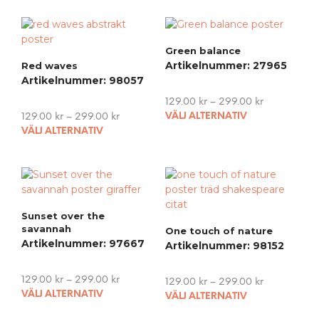
Green balance
Artikelnummer: 27965
Red waves
Artikelnummer: 98057
129.00
kr
–
299.00
kr
This
129.00
kr
–
299.00
kr
VÄLJ ALTERNATIV
This
pro
VÄLJ ALTERNATIV
product
has
has
mult
multiple
vari
variants.
The
The
opti
Sunset over the
options
may
savannah
One touch of nature
may
be
Artikelnummer: 97667
Artikelnummer: 98152
be
cho
chosen
on
on
the
129.00
kr
–
299.00
kr
129.00
kr
–
299.00
kr
This
the
pro
This
VÄLJ ALTERNATIV
VÄLJ ALTERNATIV
product
product
pag
pro